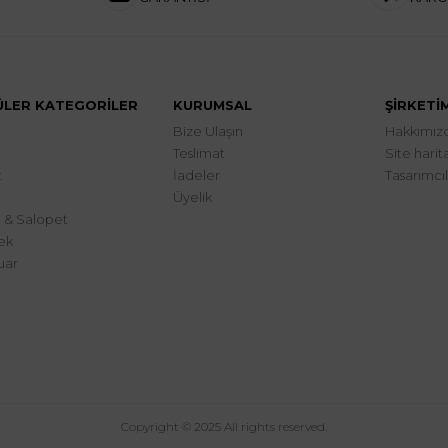
LER KATEGORİLER
KURUMSAL
ŞİRKETİ
Bize Ulaşın
Hakkımız
Teslimat
Site harita
t
İadeler
Tasarımcı
Üyelik
 & Salopet
ek
uar
a
Copyright © 2025 All rights reserved.