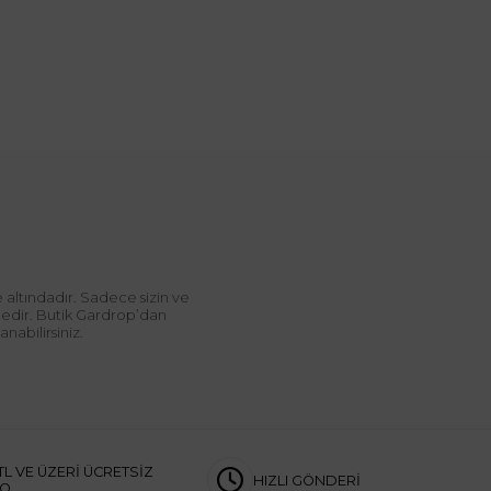
 altındadır. Sadece sizin ve
ndedir. Butik Gardrop’dan
abilirsiniz.
TL VE ÜZERİ ÜCRETSİZ
HIZLI GÖNDERİ
GO