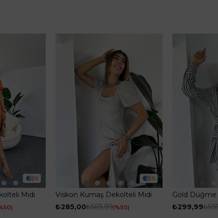
5
5
lteli Midi
Viskon Kumaş Dekolteli Midi
Gold Düğme D
ncu
Kadın Elbise Gri
Gömlek Elbis
₺285,00
₺569,99
₺299,99
₺59
%50
%50