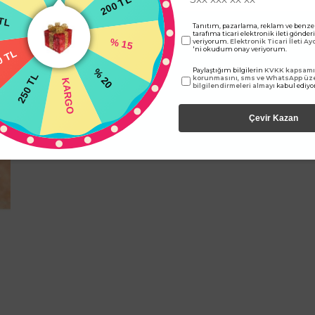
200 TL
 TL
Tanıtım, pazarlama, reklam ve benze
tarafıma ticari elektronik ileti gönde
veriyorum.
Elektronik Ticari İleti A
% 15
 TL
'ni okudum onay veriyorum.
Paylaştığım bilgilerin
KVKK kapsamın
250 TL
% 20
korunmasını, sms ve WhatsApp üz
KARGO
bilgilendirmeleri almayı
kabul ediy
Çevir Kazan