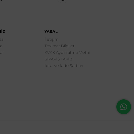
MİZ
YASAL
da
İletişim
sı
Teslimat Bilgileri
lar
KVKK Aydınlatma Metni
SİPARİŞ TAKİBİ
İptal ve İade Şartları