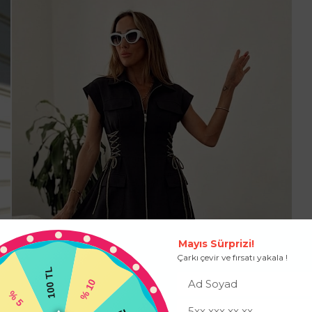
Mayıs Sürprizi!
Çarkı çevir ve fırsatı yakala !
100 TL
% 10
% 5