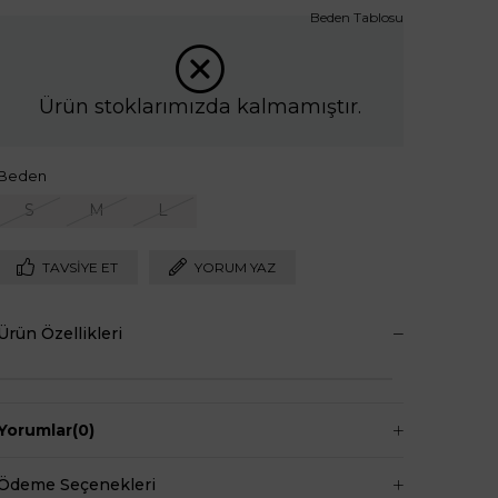
Beden Tablosu
Ürün stoklarımızda kalmamıştır.
Beden
S
M
L
TAVSIYE ET
YORUM YAZ
Ürün Özellikleri
Yorumlar
(0)
Ödeme Seçenekleri