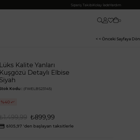
Sipariş Takibi
Kolay İade
Yardım
0
< < Önceki Sayfaya Dön
Lüks Kalite Yanları
Kuşgözü Detaylı Elbise
Siyah
Stok Kodu
(FWELBS23145)
40
₺1.499,99
₺899,99
₺105,97
'den başlayan taksitlerle