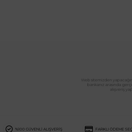
Web sitemizden yapacağınız 
bankanız arasında gerçek
alışveriş y
%100 GÜVENLİ ALIŞVERİŞ
FARKLI ÖDEME SE