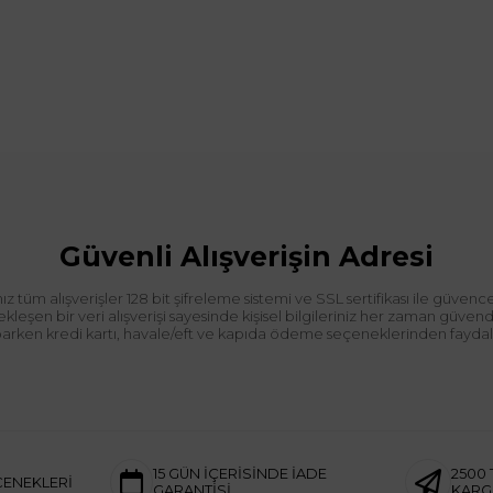
Güvenli Alışverişin Adresi
tüm alışverişler 128 bit şifreleme sistemi ve SSL sertifikası ile güvence
leşen bir veri alışverişi sayesinde kişisel bilgileriniz her zaman güve
aparken kredi kartı, havale/eft ve kapıda ödeme seçeneklerinden faydalan
15 GÜN İÇERİSİNDE İADE
2500 
ÇENEKLERİ
GARANTİSİ
KAR