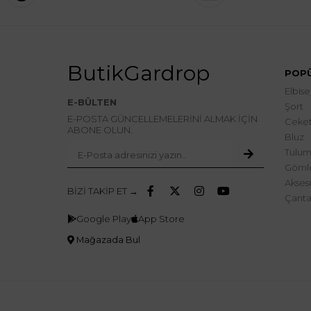
ButikGardrop
POPÜ
Elbise
E-BÜLTEN
Şort
E-POSTA GÜNCELLEMELERİNİ ALMAK İÇİN
Ceke
ABONE OLUN.
Bluz
Tulum
Göml
Akses
BİZİ TAKİP ET →
Çant
Google Play
App Store
Mağazada Bul