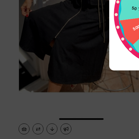
50
500