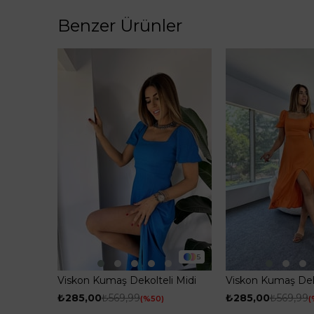
Benzer Ürünler
5
Viskon Kumaş Dekolteli Midi
Viskon Kumaş Deko
Kadın Elbise Mavi
Kadın Elbise Turu
₺285,00
₺569,99
₺285,00
₺569,99
%50