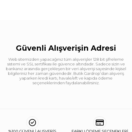
Güvenli Alışverişin Adresi
Web sitemizden yapacağınız tüm alışverişler 128 bit şifreleme
sistemi ve SSL sertifikası ile güvence altındadır. Sadece sizin ve
bankanız arasında gerçekleşen bir veri alışverişi sayesinde kişisel
bilgileriniz her zaman güvendedir. Butik Gardrop’dan alışveriş
yaparken kredi kartı, havale/eft ve kapıda ödeme
seçeneklerinden faydalanabilirsiniz.
%100 GÜVENLİ ALIŞVERİŞ
FARKLI ÖDEME SEÇENEKLERİ