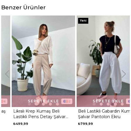
Desen
Düz
Benzer Ürünler
Ortam
Günlük
Yeni
SEPETE EKLE
SEPETE EKLE
2
6
Likralı Krep Kumaş Beli
Beli Lastikli Gabardin Kumaş
Lastikli Pens Detay Şalvar
Şalvar Pantolon Ekru
Pantolon Taş
₺499,99
₺799,99