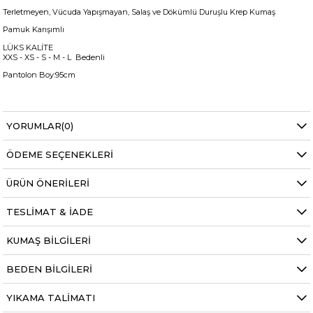
Terletmeyen, Vücuda Yapışmayan, Salaş ve Dökümlü Duruşlu Krep Kumaş
Pamuk Karışımlı
LÜKS KALİTE
XXS - XS - S - M - L Bedenli
Pantolon Boy:95cm
+
Manken ölçüleri ise;
YORUMLAR
(0)
Mankenimiz S beden giymiştir
Göğüs 83 cm
ÖDEME SEÇENEKLERI
Bel 66 cm
Baldır 54 cm
Kalça 90 cm
ÜRÜN ÖNERILERI
Basen 94 cm
Boy 1.73 cm
TESLIMAT & İADE
Kilo 53 kg dir.
Bel
Yüksek Bel
KUMAŞ BILGILERI
Boy
Standart
BEDEN BILGILERI
Kumaş Tipi
Belirtilmemiş
YIKAMA TALIMATI
Kalıp
Regular