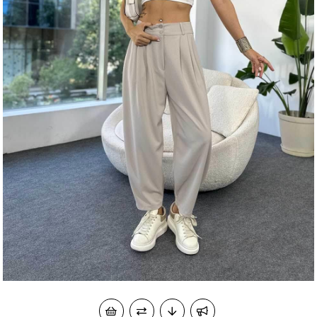
okudum onay veriyorum.
KVKK kapsamında tarafınızca korunmasını, sms ve
Paylaştığım bilgilerin
WhatsApp üzerinden bilgilendirmeleri almayı
kabul ediyorum.
Çevir Kazan