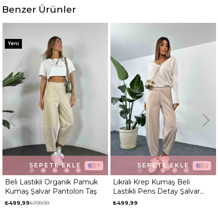
Benzer Ürünler
%38
Yeni
SEPETE EKLE
SEPETE EKLE
7
2
Beli Lastikli Organik Pamuk
Likralı Krep Kumaş Beli
Kumaş Şalvar Pantolon Taş
Lastikli Pens Detay Şalvar
Pantolon Taş
₺499,99
₺799,99
₺499,99