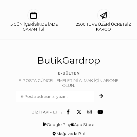
15 GÜN İÇERİSİNDE İADE
2500 TL VE ÜZERİ ÜCRETSİZ
GARANTİSİ
KARGO
ButikGardrop
E-BÜLTEN
E-POSTA GÜNCELLEMELERİNİ ALMAK İÇİN ABONE
OLUN.
BİZİ TAKİP ET →
Google Play
App Store
Mağazada Bul