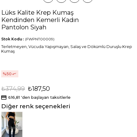
Lüks Kalite Krep Kumaş
Kendinden Kemerli Kadın
Pantolon Siyah
Stok Kodu
(FWPNT00009)
Terletmeyen, Vücuda Yapışmayan, Salaş ve Dökümlü Duruşlu Krep
Kumaş
50
₺374,99
₺187,50
₺16,81
'den başlayan taksitlerle
Diğer renk seçenekleri
Tükendi