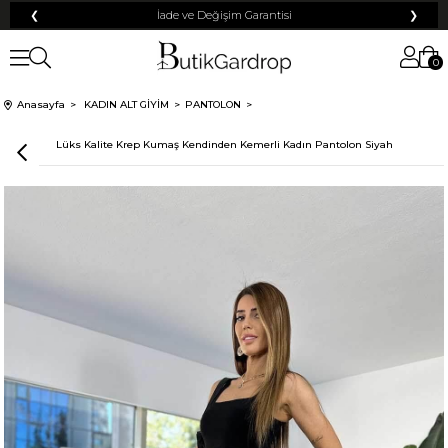
❮
İade ve Değişim Garantisi
❯
0
Anasayfa
KADIN ALT GİYİM
PANTOLON
Lüks Kalite Krep Kumaş Kendinden Kemerli Kadın Pantolon Siyah