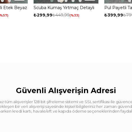
rli Etek Beyaz
Scuba Kumaş Yırtmaç Detaylı
Pul Payetli T
Etek Vizon
Etek Kırmızı
₺299,99
₺449,99
₺399,99
₺79
%57
%33
Güvenli Alışverişin Adresi
tüm alışverişler 128 bit şifreleme sistemi ve SSL sertifikası ile güvence
leşen bir veri alışverişi sayesinde kişisel bilgileriniz her zaman güve
aparken kredi kartı, havale/eft ve kapıda ödeme seçeneklerinden faydalan