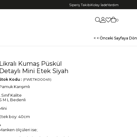
Sipariş Takibi
Kolay İade
Yardım
0
< < Önceki Sayfaya Dön
Likralı Kumaş Püskül
Detaylı Mini Etek Siyah
Stok Kodu
(FWETK00049)
Pamuk Karışımlı
1.Sınıf Kalite
S M L Bedenli
Mini
Etek boy: 40cm
+
Manken ölçüleri ise;