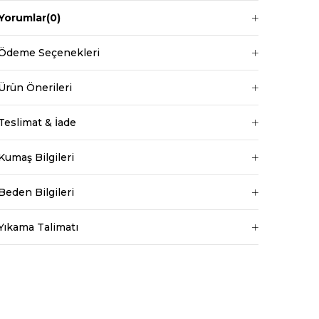
Desen
Düz
Yorumlar
(0)
Ortam
Günlük
Ödeme Seçenekleri
Ürün Önerileri
Teslimat & İade
Kumaş Bilgileri
Beden Bilgileri
ri amaçlarla
rilmesine izin
Yıkama Talimatı
ydınlatma Metni
da tarafınızca
erinden
orum.