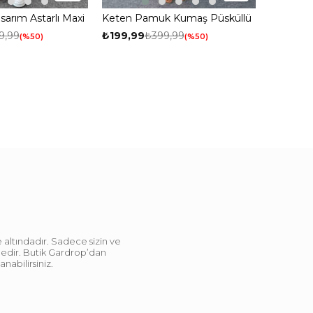
asarım Astarlı Maxi
Keten Pamuk Kumaş Püsküllü
Mini Etek Fuşya
9,99
₺199,99
₺399,99
%50
%50
 altındadır. Sadece sizin ve
ndedir. Butik Gardrop’dan
abilirsiniz.