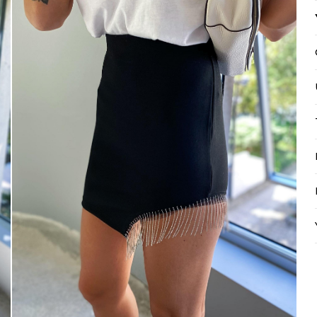
Mayıs Sürprizi!
Çarkı çevir ve fırsatı yakala !
100 TL
% 5
% 10
0 TL
200 TL
Tanıtım, pazarlama, reklam ve benze
tarafıma ticari elektronik ileti gönde
 TL
veriyorum.
Elektronik Ticari İleti A
'ni okudum onay veriyorum.
% 15
250 TL
Paylaştığım bilgilerin
KVKK kapsamın
korunmasını, sms ve WhatsApp üz
KARGO
% 20
bilgilendirmeleri almayı
kabul ediy
Çevir Kazan