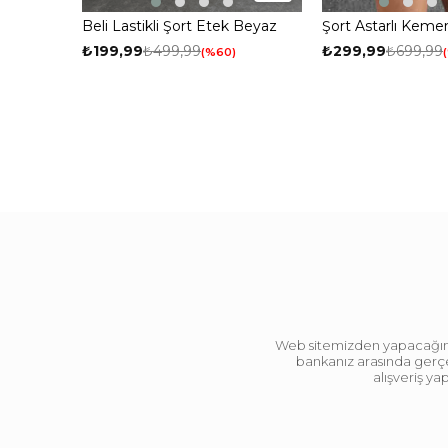
Beli Lastikli Şort Etek Beyaz
Şort Astarlı Keme
₺199,99
₺499,99
₺299,99
₺699,99
%60
Web sitemizden yapacağınız 
bankanız arasında gerçek
alışveriş y