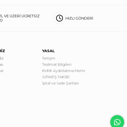
TL VE ÜZERİ ÜCRETSİZ
HIZLI GÖNDERİ
GO
MİZ
YASAL
da
İletişim
sı
Teslimat Bilgileri
lar
KVKK Aydınlatma Metni
SİPARİŞ TAKİBİ
İptal ve İade Şartları