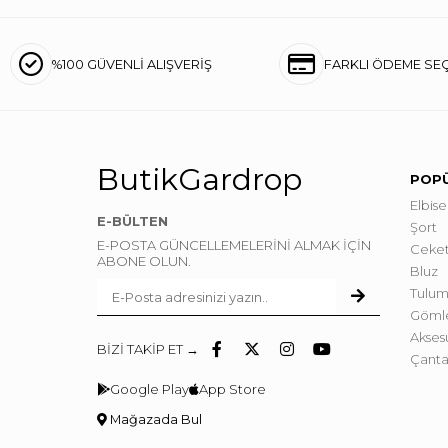
%100 GÜVENLİ ALIŞVERİŞ
FARKLI ÖDEME SE
ButikGardrop
POPÜ
Elbise
E-BÜLTEN
Şort
E-POSTA GÜNCELLEMELERİNİ ALMAK İÇİN
Ceke
ABONE OLUN.
Bluz
Tulum
Göml
Akses
BİZİ TAKİP ET →
Çant
Google Play
App Store
Mağazada Bul