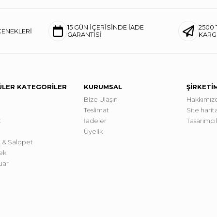
15 GÜN İÇERİSİNDE İADE
2500 
ÇENEKLERİ
GARANTİSİ
KAR
LER KATEGORİLER
KURUMSAL
ŞİRKETİ
Bize Ulaşın
Hakkımız
Teslimat
Site harita
t
İadeler
Tasarımcı
Üyelik
 & Salopet
ek
uar
a