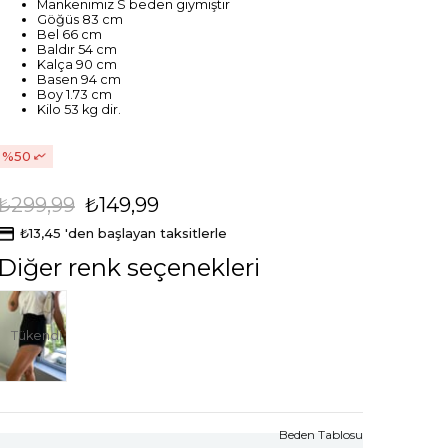
Mankenimiz S beden giymiştir
Göğüs 83 cm
Bel 66 cm
Baldır 54 cm
Kalça 90 cm
Basen 94 cm
Boy 1.73 cm
Kilo 53 kg dir.
50
₺299,99
₺149,99
₺13,45
'den başlayan taksitlerle
Diğer renk seçenekleri
Tükendi
Beden Tablosu