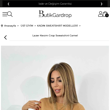
❮
İade ve Değişim Garantisi
❯
0
Anasayfa
ÜST GİYİM
KADIN SWEATSHIRT MODELLERİ
Lazer Kesim Crop Sweatshirt Camel