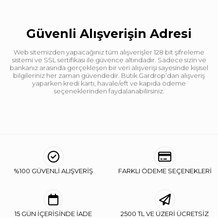
Kalıp
Regular
Desen
Düz
Güvenli Alışverişin Adresi
Ortam
Günlük
Web sitemizden yapacağınız tüm alışverişler 128 bit şifreleme
sistemi ve SSL sertifikası ile güvence altındadır. Sadece sizin ve
bankanız arasında gerçekleşen bir veri alışverişi sayesinde kişisel
bilgileriniz her zaman güvendedir. Butik Gardrop’dan alışveriş
yaparken kredi kartı, havale/eft ve kapıda ödeme
seçeneklerinden faydalanabilirsiniz.
%100 GÜVENLİ ALIŞVERİŞ
FARKLI ÖDEME SEÇENEKLERİ
15 GÜN İÇERİSİNDE İADE
2500 TL VE ÜZERİ ÜCRETSİZ