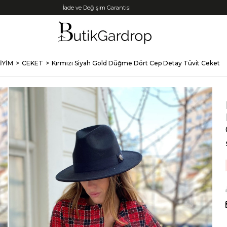
Tüm Kredi Kartlarına +12 Taksit İmkanı!
İYİM
CEKET
Kırmızı Siyah Gold Düğme Dört Cep Detay Tüvit Ceket