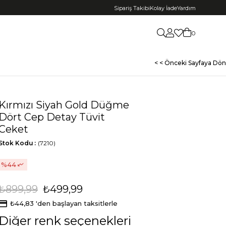
Sipariş Takibi
Kolay İade
Yardım
0
< < Önceki Sayfaya Dön
Kırmızı Siyah Gold Düğme
Dört Cep Detay Tüvit
Ceket
Stok Kodu
(7210)
44
₺899,99
₺499,99
₺44,83
'den başlayan taksitlerle
Diğer renk seçenekleri