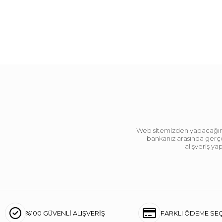
Web sitemizden yapacağınız 
bankanız arasında gerçek
alışveriş y
%100 GÜVENLİ ALIŞVERİŞ
FARKLI ÖDEME SE