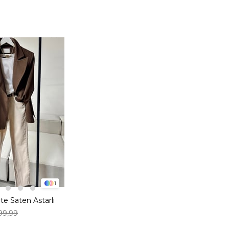
1
e Saten Astarlı
Ceket
99,99