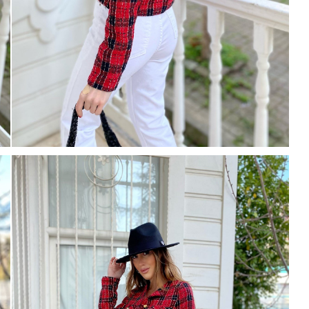
Mayıs Sürprizi!
Çarkı çevir ve fırsatı yakala !
100 TL
% 10
% 5
200 TL
 TL
Tanıtım, pazarlama, reklam ve benze
tarafıma ticari elektronik ileti gönde
veriyorum.
Elektronik Ticari İleti A
% 15
 TL
'ni okudum onay veriyorum.
Paylaştığım bilgilerin
KVKK kapsamın
250 TL
% 20
korunmasını, sms ve WhatsApp üz
KARGO
bilgilendirmeleri almayı
kabul ediy
Çevir Kazan