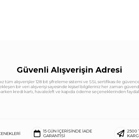
Güvenli Alışverişin Adresi
tüm alışverişler 128 bit şifreleme sistemi ve SSL sertifikası ile güvence
leşen bir veri alışverişi sayesinde kişisel bilgileriniz her zaman güve
aparken kredi kartı, havale/eft ve kapıda ödeme seçeneklerinden faydalan
15 GÜN İÇERİSİNDE İADE
2500 
ÇENEKLERİ
GARANTİSİ
KAR