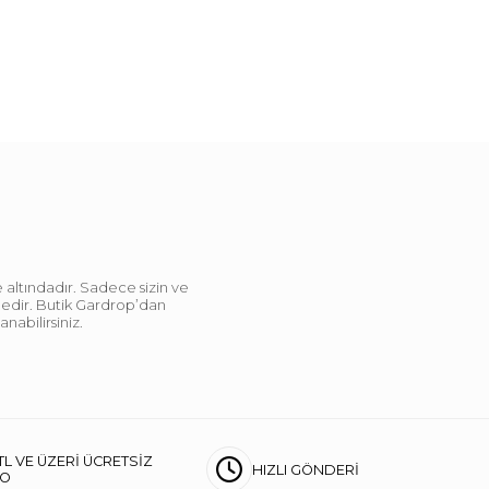
 altındadır. Sadece sizin ve
ndedir. Butik Gardrop’dan
abilirsiniz.
TL VE ÜZERİ ÜCRETSİZ
HIZLI GÖNDERİ
GO