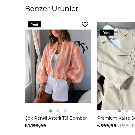
Benzer Ürünler
%63
Yeni
Yeni
Çok Renkli Astarlı Tül Bomber
Premium Kalite Sa
Ceket Turuncu
Pera Blazer Ceket
₺1.199,99
₺599,99
₺1.599,9