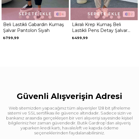
SEPETE EKLE
SEPETE EKLE
6
2
Beli Lastikli Gabardin Kumaş
Likralı Krep Kumaş Beli
Şalvar Pantolon Siyah
Lastikli Pens Detay Şalvar
Pantolon Taş
₺799,99
₺499,99
Güvenli Alışverişin Adresi
Web sitemizden yapacağınız tüm alışverişler 128 bit şifreleme
sistemi ve SSL sertifikası ile güvence altındadır. Sadece sizin ve
bankanız arasında gerçekleşen bir veri alışverişi sayesinde kişisel
bilgileriniz her zaman güvendedir. Butik Gardrop’dan alışveriş
yaparken kredi kartı, havale/eft ve kapıda ödeme
seçeneklerinden faydalanabilirsiniz.