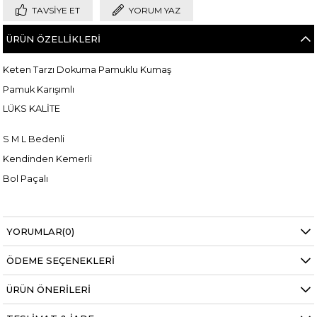
TAVSIYE ET
YORUM YAZ
ÜRÜN ÖZELLIKLERI
Keten Tarzı Dokuma Pamuklu Kumaş
Pamuk Karışımlı
LÜKS KALİTE
S M L Bedenli
Kendinden Kemerli
Bol Paçalı
YORUMLAR
(0)
Manken ölçüleri ise;
Mankenimiz S beden giymiştir
ÖDEME SEÇENEKLERI
Göğüs 83 cm
Bel 66 cm
ÜRÜN ÖNERILERI
Baldır 54 cm
Kalça 90 cm
Basen 94 cm