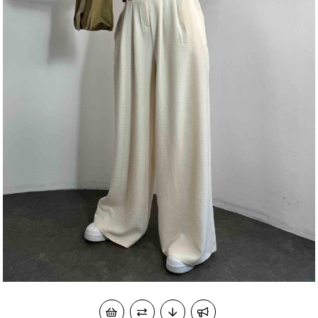
okudum onay veriyorum.
KVKK kapsamında tarafınızca korunmasını, sms ve
Paylaştığım bilgilerin
WhatsApp üzerinden bilgilendirmeleri almayı
kabul ediyorum.
Çevir Kazan