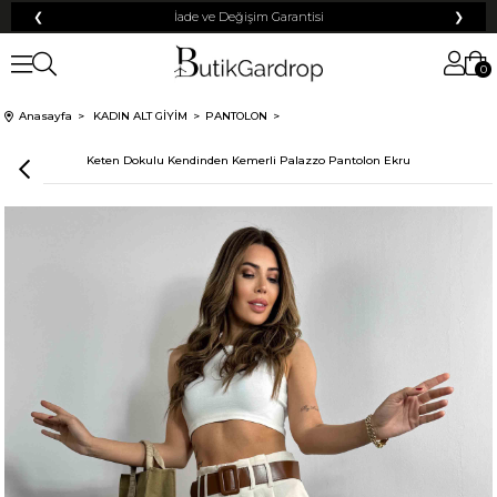
❮
Tüm Kredi Kartlarına +12 Taksit İmkanı!
❯
0
100 TL
% 10
% 5
Anasayfa
KADIN ALT GİYİM
PANTOLON
200 TL
50 TL
Keten Dokulu Kendinden Kemerli Palazzo Pantolon Ekru
% 15
500 TL
% 20
250 TL
KARGO
Mayıs Sürprizi!
Çarkı çevir ve fırsatı yakala !
Tanıtım, pazarlama, reklam ve benzeri amaçlarla tarafıma ticari elektronik ileti
Elektronik Ticari İleti Aydınlatma Metni
gönderilmesine izin veriyorum.
'ni