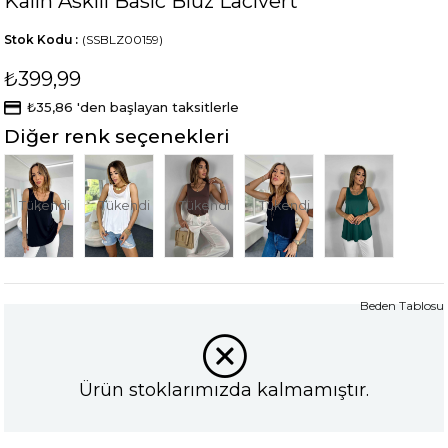
Kalın Askılı Basic Bluz Lacivert
Stok Kodu
(SSBLZ00159)
₺399,99
₺35,86
'den başlayan taksitlerle
Diğer renk seçenekleri
Tükendi
Tükendi
Tükendi
Tükendi
Beden Tablosu
Ürün stoklarımızda kalmamıştır.