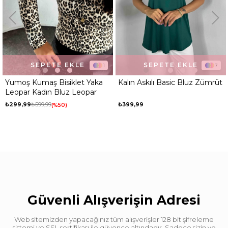
SEPETE EKLE
SEPETE EKLE
1
7
Yumoş Kumaş Bisiklet Yaka
Kalın Askılı Basic Bluz Zümrüt
Leopar Kadın Bluz Leopar
₺299,99
₺599,99
₺399,99
%50
Güvenli Alışverişin Adresi
Web sitemizden yapacağınız tüm alışverişler 128 bit şifreleme
sistemi ve SSL sertifikası ile güvence altındadır. Sadece sizin ve