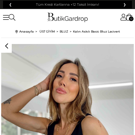
❮
Tüm Kredi Kartlarına +12 Taksit İmkanı!
❯
0
Anasayfa
ÜST GİYİM
BLUZ
Kalın Askılı Basic Bluz Lacivert