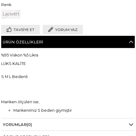
Renk
Lacivert
TAVSIYE ET
YORUM YAZ
ÜRÜN ÖZELLIKLERI
%95 Viskon %5 Likra
LÜKS KALİTE
S M L Bedenli
Manken ölçüleri ise;
Mankenimiz S beden giymiştir
Göğüs 83 cm
Bel 66 cm
Baldır 54 cm
YORUMLAR
(0)
Kalça 90 cm
Basen 94 cm