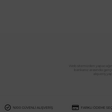
Web sitemizden yapacağınız 
bankanız arasında gerçek
alışveriş y
%100 GÜVENLİ ALIŞVERİŞ
FARKLI ÖDEME SE