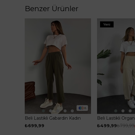
Benzer Ürünler
Yeni
8
Beli Lastikli Gabardin Kadın
Beli Lastikli Org
Pantolon Haki
Kumaş Şalvar Pan
₺699,99
₺499,99
₺799,99