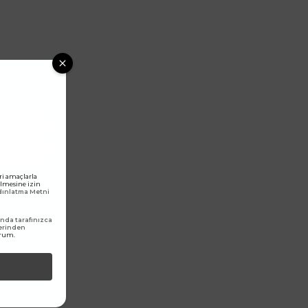
ri amaçlarla
rilmesine izin
ydınlatma Metni
da tarafınızca
erinden
orum.