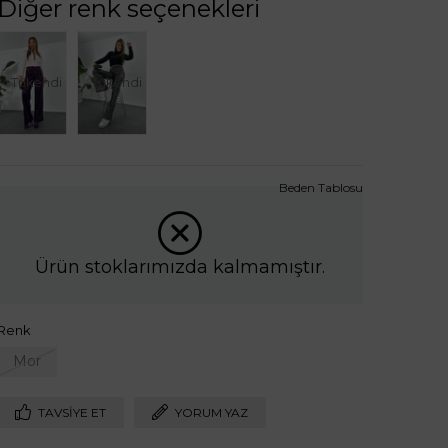
Diğer renk seçenekleri
Tükendi
Tükendi
Beden Tablosu
Ürün stoklarımızda kalmamıştır.
Renk
Mor
TAVSIYE ET
YORUM YAZ