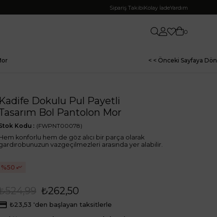
Sipariş Takibi
Kolay İade
Yardım
0
Mor
< < Önceki Sayfaya Dön
Kadife Dokulu Pul Payetli
Tasarım Bol Pantolon Mor
Stok Kodu
(FWPNT00078)
Hem konforlu hem de göz alıcı bir parça olarak
gardırobunuzun vazgeçilmezleri arasında yer alabilir.
50
₺524,99
₺262,50
₺23,53
'den başlayan taksitlerle