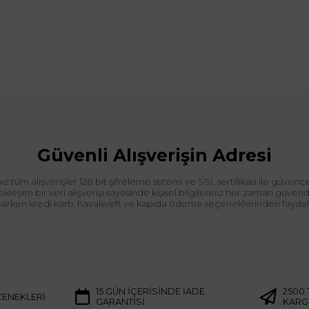
Güvenli Alışverişin Adresi
tüm alışverişler 128 bit şifreleme sistemi ve SSL sertifikası ile güvence
leşen bir veri alışverişi sayesinde kişisel bilgileriniz her zaman güve
aparken kredi kartı, havale/eft ve kapıda ödeme seçeneklerinden faydalan
15 GÜN İÇERİSİNDE İADE
2500 
ÇENEKLERİ
GARANTİSİ
KAR