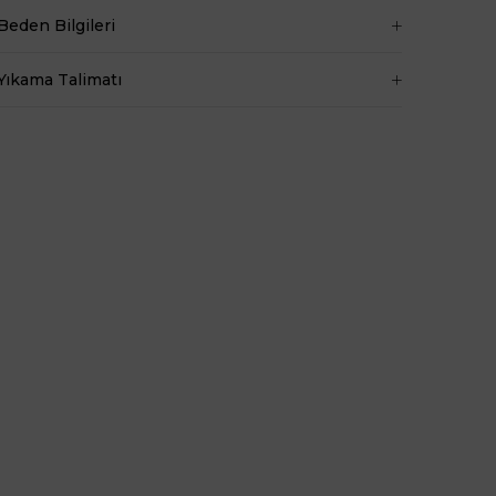
Baldır 54 cm
Beden Bilgileri
Kalça 90 cm
Basen 94 cm
Yıkama Talimatı
Boy 1.73 cm
Kilo 53 kg dir.
Bel
Normal Bel
Boy
Standart
Kumaş Tipi
Belirtilmemiş
Kalıp
Regular
Desen
Düz
Ortam
Günlük