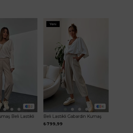
Yeni
2
6
umaş Beli Lastikli
Beli Lastikli Gabardin Kumaş
alvar Pantolon
Şalvar Pantolon Taş
₺799,99