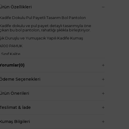
Ürün Özellikleri
Kadife Dokulu Pul Payetli Tasarım Bol Pantolon
Kadife dokulu ve pul payet detaylı tasarımıyla öne
çıkan bu bol pantolon, rahatlığı şıklıkla birleştiriyor.
Şık Duruşlu ve Yumuşacık Yapılı Kadife Kumaş
%100 PAMUK
1.Sınıf Kalite
S M L Bedenli
Yorumlar
(0)
Beli Lastikli
Bol Paçalı
Ödeme Seçenekleri
Uzun Boylu
Pantolon boy: 108cm
Ürün Önerileri
+
Manken ölçüleri ise;
Teslimat & İade
Mankenimiz S beden giymiştir
Göğüs 83 cm
Kumaş Bilgileri
Bel 66 cm