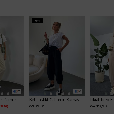
Yeni
7
6
anik Pamuk
Beli Lastikli Gabardin Kumaş
Likralı Krep K
tolon Taş
Şalvar Pantolon Siyah
Pens Detay Ş
₺799,99
₺499,99
%38
Taş