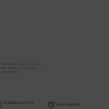
 altındadır. Sadece sizin ve
ndedir. Butik Gardrop’dan
abilirsiniz.
TL VE ÜZERİ ÜCRETSİZ
HIZLI GÖNDERİ
GO