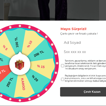
Mayıs Sürprizi!
Çarkı çevir ve fırsatı yakala !
100 TL
% 10
% 5
200 TL
TL
Tanıtım, pazarlama, reklam ve benze
tarafıma ticari elektronik ileti gönde
% 15
veriyorum.
Elektronik Ticari İleti A
'ni okudum onay veriyorum.
0 TL
Paylaştığım bilgilerin
KVKK kapsamın
% 20
250 TL
korunmasını, sms ve WhatsApp üz
KARGO
bilgilendirmeleri almayı
kabul ediy
Çevir Kazan