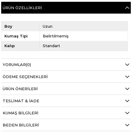
ÜRÜN ÖZELLIKLERI
Boy
Uzun
Kumaş Tipi
Belirtilmemiş
Kalıp
Standart
YORUMLAR
(0)
ÖDEME SEÇENEKLERI
ÜRÜN ÖNERILERI
TESLIMAT & İADE
KUMAŞ BILGILERI
BEDEN BILGILERI