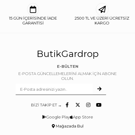
15 GÜN İÇERİSİNDE İADE
2500 TL VE ÜZERİ ÜCRETSİZ
GARANTİSİ
KARGO
ButikGardrop
E-BÜLTEN
E-POSTA GÜNCELLEMELERİNİ ALMAK İÇİN ABONE
OLUN.
BİZİ TAKİP ET →
Google Play
App Store
Mağazada Bul