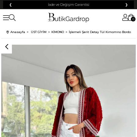
❮
İade ve Değişim Garantisi
❯
0
Anasayfa
ÜST GİYİM
KİMONO
İşlemeli Şerit Detay Tül Kimomno Bordo