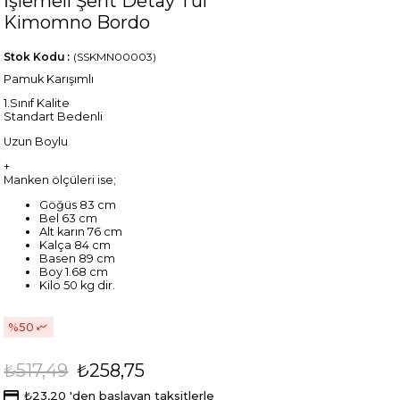
İşlemeli Şerit Detay Tül
Kimomno Bordo
Stok Kodu
(SSKMN00003)
Pamuk Karışımlı
1.Sınıf Kalite
Standart Bedenli
Uzun Boylu
+
Manken ölçüleri ise;
Göğüs 83 cm
Bel 63 cm
Alt karın 76 cm
Kalça 84 cm
Basen 89 cm
Boy 1.68 cm
Kilo 50 kg dir.
50
₺517,49
₺258,75
₺23,20
'den başlayan taksitlerle