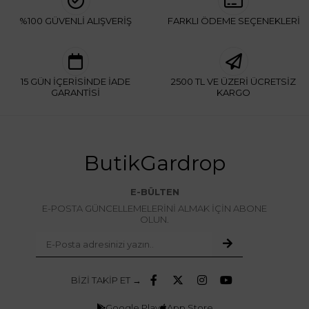
%100 GÜVENLİ ALIŞVERİŞ
FARKLI ÖDEME SEÇENEKLERİ
15 GÜN İÇERİSİNDE İADE
2500 TL VE ÜZERİ ÜCRETSİZ
GARANTİSİ
KARGO
ButikGardrop
E-BÜLTEN
E-POSTA GÜNCELLEMELERİNİ ALMAK İÇİN ABONE
OLUN.
BİZİ TAKİP ET →
Google Play
App Store