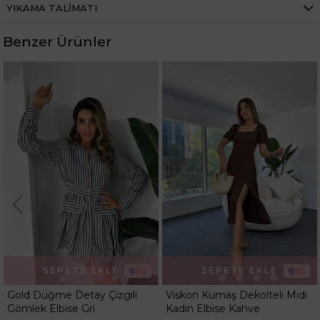
YIKAMA TALIMATI
Kilo 52 kg dir.
Benzer Ürünler
Boy
131
Kumaş Tipi
Belirtilmemiş
Kalıp
Regular
SEPETE EKLE
SEPETE EKLE
2
5
Gold Düğme Detay Çizgili
Viskon Kumaş Dekolteli Midi
Gömlek Elbise Gri
Kadın Elbise Kahve