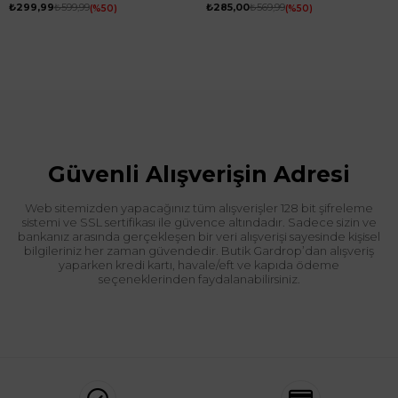
₺299,99
₺599,99
₺285,00
₺569,99
%50
%50
Güvenli Alışverişin Adresi
Web sitemizden yapacağınız tüm alışverişler 128 bit şifreleme
sistemi ve SSL sertifikası ile güvence altındadır. Sadece sizin ve
bankanız arasında gerçekleşen bir veri alışverişi sayesinde kişisel
bilgileriniz her zaman güvendedir. Butik Gardrop’dan alışveriş
yaparken kredi kartı, havale/eft ve kapıda ödeme
seçeneklerinden faydalanabilirsiniz.