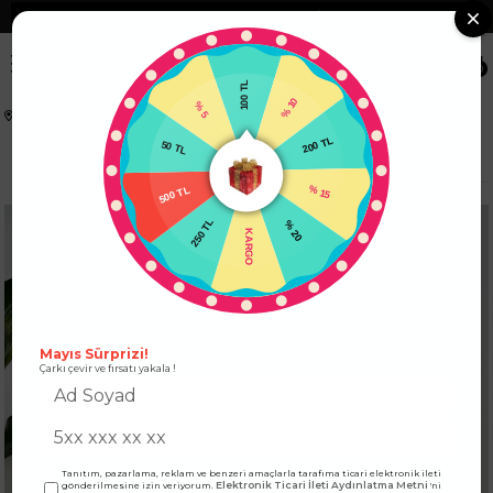
❮
Tüm Kredi Kartlarına +12 Taksit İmkanı!
❯
0
100 TL
% 5
% 10
Anasayfa
ÜST GİYİM
ELBİSE
50 TL
200 TL
İp Askılı Tam Boy Pamuk Viskon Salaş Elbise Camel
500 TL
% 15
250 TL
% 20
KARGO
Mayıs Sürprizi!
Çarkı çevir ve fırsatı yakala !
Tanıtım, pazarlama, reklam ve benzeri amaçlarla tarafıma ticari elektronik ileti
Elektronik Ticari İleti Aydınlatma Metni
gönderilmesine izin veriyorum.
'ni