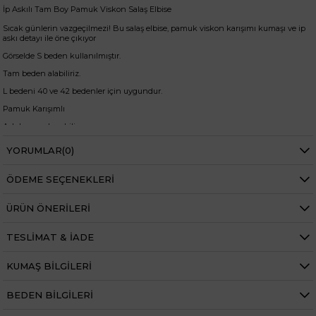
İp Askılı Tam Boy Pamuk Viskon Salaş Elbise
Sıcak günlerin vazgeçilmezi! Bu salaş elbise, pamuk viskon karışımı kumaşı ve ip
askı detayı ile öne çıkıyor
Görselde S beden kullanılmıştır.
Tam beden alabiliriz.
L bedeni 40 ve 42 bedenler için uygundur.
Pamuk Karışımlı
Askıları ayarlanabilir.
Yaka dekoltesi ayarlıdır.
YORUMLAR
(0)
İç göstermez.
ÖDEME SEÇENEKLERI
Terletmez.
Elbise boy: 131cm
ÜRÜN ÖNERILERI
Kol altı boyu: 105cm
+
TESLIMAT & İADE
Manken ölçüleri ise;
Mankenimiz S beden giymiştir
KUMAŞ BILGILERI
Göğüs 88 cm
Bel 64 cm
Kalça 90 cm
BEDEN BILGILERI
Basen 95 cm
Boy 1.67 cm