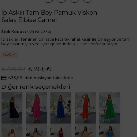
İp Askılı Tam Boy Pamuk Viskon
Salaş Elbise Camel
Stok Kodu
(SSELB00336)
İp askıları, feminen bir hava katarak rahat kesimle birleşiyor ve tam
boy tasarımıyla sıcak yaz günlerinde şıklık ve konfor sunuyor.
50
₺799,99
₺399,99
₺35,86
'den başlayan taksitlerle
Diğer renk seçenekleri
Tükendi
Tükendi
Tükendi
Tükendi
Tükendi