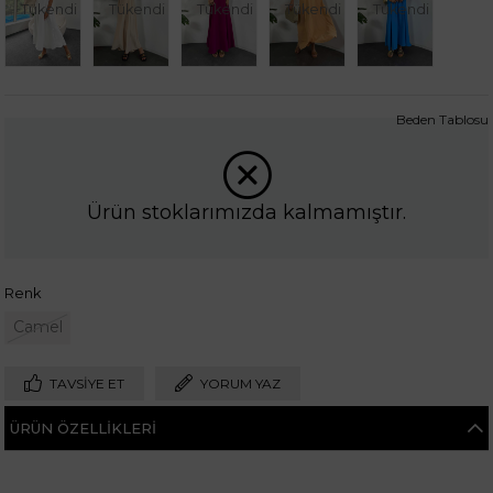
Tükendi
Tükendi
Tükendi
Tükendi
Tükendi
Beden Tablosu
Ürün stoklarımızda kalmamıştır.
Renk
Camel
TAVSIYE ET
YORUM YAZ
ÜRÜN ÖZELLIKLERI