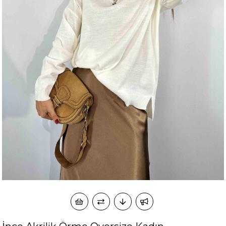
okudum onay veriyorum.
KVKK kapsamında tarafınızca korunmasını, sms ve
Paylaştığım bilgilerin
WhatsApp üzerinden bilgilendirmeleri almayı
kabul ediyorum.
Çevir Kazan