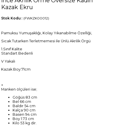
İnce Akrilik Örme Oversize Kadın
Kazak Ekru
Stok Kodu
(FWKZK00012)
Pamuksu Yumuşaklığı, Kolay Yıkanabilme Özelliği,
Sıcak Tutarken Terletmemesi ile Ünlü Akrilik Örgü
1.Sınıf Kalite
Standart Bedenli
V Yakalı
Kazak Boy:71cm
+
Manken ölçüleri ise;
Göğüs 83 cm
Bel 66 cm
Baldır 54 cm
Kalça 90 cm
Basen 94 cm
Boy 1.73 cm
Kilo 53 kg dir.