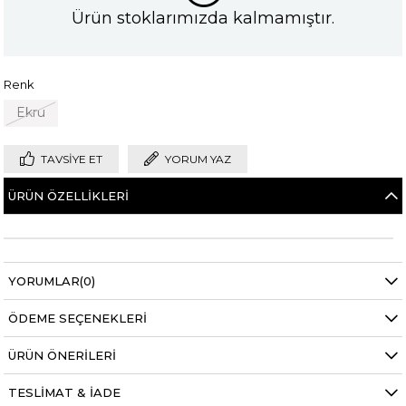
Ürün stoklarımızda kalmamıştır.
Renk
Ekru
TAVSIYE ET
YORUM YAZ
ÜRÜN ÖZELLIKLERI
YORUMLAR
(0)
ÖDEME SEÇENEKLERI
ÜRÜN ÖNERILERI
TESLIMAT & İADE