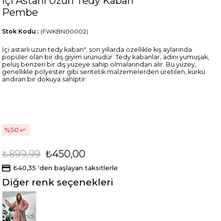
İçi Astarlı Uzun Tedy Kaban
Pembe
Stok Kodu
(FWKBN00002)
İçi astarlı uzun tedy kaban", son yıllarda özellikle kış aylarında
popüler olan bir dış giyim ürünüdür. Tedy kabanlar, adını yumuşak,
pelüş benzeri bir dış yüzeye sahip olmalarından alır. Bu yüzey,
genellikle polyester gibi sentetik malzemelerden üretilen, kürkü
andıran bir dokuya sahiptir.
50
₺899,99
₺450,00
₺40,35
'den başlayan taksitlerle
Diğer renk seçenekleri
Tükendi