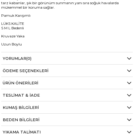
tarz kabanlar, şık bir görünüm sunmanın yanı sıra soğuk havalarda
mükemmel bir koruma sağlar.
Pamuk Karışımlı
LÜKS KALİTE
S M L Bedenli
Kruvaze Yaka
Uzun Boylu
Kaban Boy:100cm
YORUMLAR
(0)
+
ÖDEME SEÇENEKLERI
Manken ölçüleri ise;
Mankenimiz S beden giymiştir
ÜRÜN ÖNERILERI
Göğüs 83 cm
Bel 66 cm
Baldır 54 cm
TESLIMAT & İADE
Kalça 90 cm
Basen 94 cm
KUMAŞ BILGILERI
Boy 1.73 cm
Kilo 53 kg dir.
BEDEN BILGILERI
Bel
Normal Bel
YIKAMA TALIMATI