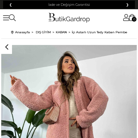
❮
İade ve Değişim Garantisi
❯
0
Anasayfa
DIŞ GİYİM
KABAN
İçi Astarlı Uzun Tedy Kaban Pembe