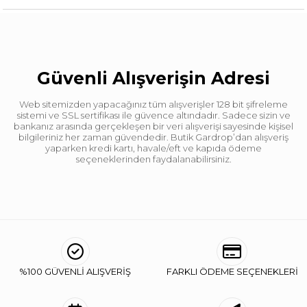
Boy
Standart
Kumaş Tipi
Belirtilmemiş
Kalıp
Regular
Güvenli Alışverişin Adresi
Desen
Düz
Web sitemizden yapacağınız tüm alışverişler 128 bit şifreleme
Ortam
Günlük
sistemi ve SSL sertifikası ile güvence altındadır. Sadece sizin ve
bankanız arasında gerçekleşen bir veri alışverişi sayesinde kişisel
bilgileriniz her zaman güvendedir. Butik Gardrop’dan alışveriş
yaparken kredi kartı, havale/eft ve kapıda ödeme
seçeneklerinden faydalanabilirsiniz.
%100 GÜVENLİ ALIŞVERİŞ
FARKLI ÖDEME SEÇENEKLERİ