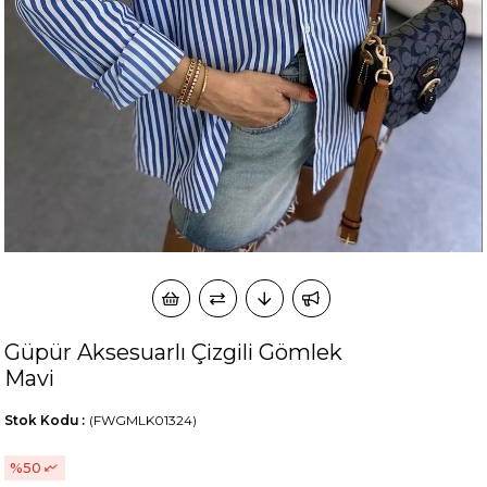
okudum onay veriyorum.
KVKK kapsamında tarafınızca korunmasını, sms ve
Paylaştığım bilgilerin
WhatsApp üzerinden bilgilendirmeleri almayı
kabul ediyorum.
Çevir Kazan
Güpür Aksesuarlı Çizgili Gömlek
Mavi
Stok Kodu
(FWGMLK01324)
50