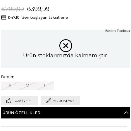
₺799,99
₺399,99
₺47,10
'den başlayan taksitlerle
Beden Tablosu
Ürün stoklarımızda kalmamıştır.
Beden
S
M
L
TAVSIYE ET
YORUM YAZ
ÜRÜN ÖZELLIKLERI