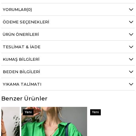
YORUMLAR
(0)
ÖDEME SEÇENEKLERI
ÜRÜN ÖNERILERI
TESLIMAT & İADE
KUMAŞ BILGILERI
BEDEN BILGILERI
YIKAMA TALIMATI
Benzer Ürünler
Yeni
Yeni