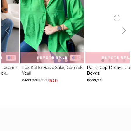
SEPETE EKLE
SEPETE EKLE
4
1
Lüx Kalite Basic Salaş Gömlek
Parıltı Cep Detaylı Gömlek
Yeşil
Beyaz
₺499,99
₺699,99
₺699,99
%29