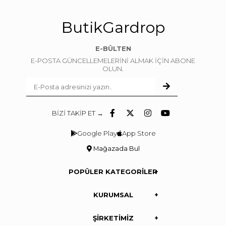
ButikGardrop
E-BÜLTEN
E-POSTA GÜNCELLEMELERİNİ ALMAK İÇİN ABONE
OLUN.
BİZİ TAKİP ET →
Google Play
App Store
Mağazada Bul
POPÜLER KATEGORİLER
KURUMSAL
ŞİRKETİMİZ