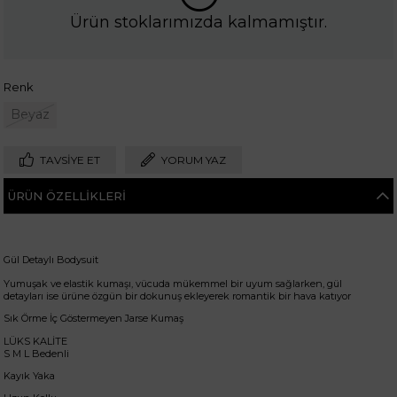
Ürün stoklarımızda kalmamıştır.
Renk
Beyaz
TAVSIYE ET
YORUM YAZ
ÜRÜN ÖZELLIKLERI
Gül Detaylı Bodysuit
Yumuşak ve elastik kumaşı, vücuda mükemmel bir uyum sağlarken, gül
detayları ise ürüne özgün bir dokunuş ekleyerek romantik bir hava katıyor
Sık Örme İç Göstermeyen Jarse Kumaş
LÜKS KALİTE
S M L Bedenli
Kayık Yaka