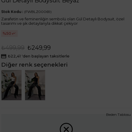
Gül Detaylı Bodysuit Beyaz
Stok Kodu
(FWBLZ00069)
Zarafetin ve feminenliğin sembolü olan Gül Detaylı Bodysuit, özel
tasarımı ve şık detaylarıyla dikkat çekiyor
50
₺499,99
₺249,99
₺22,41
'den başlayan taksitlerle
Diğer renk seçenekleri
Tükendi
Tükendi
Beden Tablosu