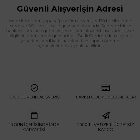
Güvenli Alışverişin Adresi
Web sitemizden yapacağınız tüm alışverişler 128 bit şifreleme
sistemi ve SSL sertifikası ile güvence altındadır. Sadece sizin ve
bankanız arasında gerçekleşen bir veri alışverişi sayesinde kişisel
bilgileriniz her zaman güvendedir. Butik Gardrop’dan alışveriş
yaparken kredi kartı, havale/eft ve kapıda ödeme
seçeneklerinden faydalanabilirsiniz.
%100 GÜVENLİ ALIŞVERİŞ
FARKLI ÖDEME SEÇENEKLERİ
15 GÜN İÇERİSİNDE İADE
2500 TL VE ÜZERİ ÜCRETSİZ
GARANTİSİ
KARGO