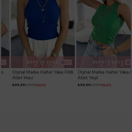
Ortam
Günlük
SEPETE EKLE
SEPETE EKLE
10
10
Orjinal Marka Halter Yaka Fitilli
Orjinal Marka Halter Yaka Fitilli
Atlet Mavi
Atlet Yeşil
₺99,99
₺299,99
₺99,99
₺299,99
%67
%67