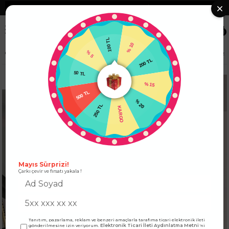
❮
Tüm Kredi Kartlarına +12 Taksit İmkanı!
❯
0
100 TL
% 5
% 10
Anasayfa
ÜST GİYİM
KADIN BLUZ MODELLERİ
Gül Detaylı Bodysuit Beyaz
50 TL
200 TL
500 TL
% 15
250 TL
% 20
KARGO
Mayıs Sürprizi!
Çarkı çevir ve fırsatı yakala !
Tanıtım, pazarlama, reklam ve benzeri amaçlarla tarafıma ticari elektronik ileti
Elektronik Ticari İleti Aydınlatma Metni
gönderilmesine izin veriyorum.
'ni