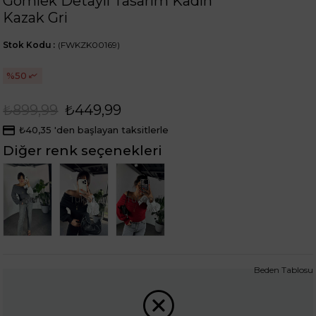
Gömlek Detaylı Tasarım Kadın
Kazak Gri
Stok Kodu
(FWKZK00169)
50
₺899,99
₺449,99
₺40,35
'den başlayan taksitlerle
Diğer renk seçenekleri
Tükendi
Tükendi
Tükendi
Beden Tablosu