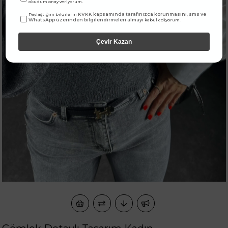
okudum onay veriyorum.
KVKK kapsamında tarafınızca korunmasını, sms ve
Paylaştığım bilgilerin
WhatsApp üzerinden bilgilendirmeleri almayı
kabul ediyorum.
Çevir Kazan