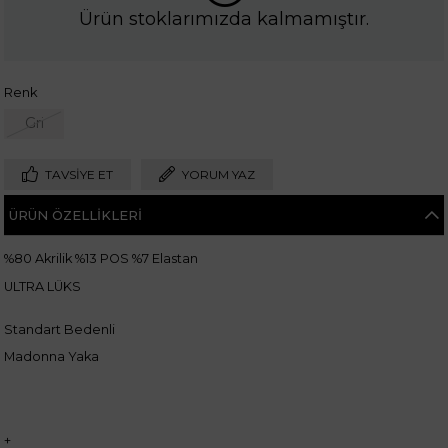
Ürün stoklarımızda kalmamıştır.
Renk
Gri
TAVSIYE ET
YORUM YAZ
ÜRÜN ÖZELLIKLERI
%80 Akrilik %13 POS %7 Elastan
ULTRA LÜKS
Standart Bedenli
Madonna Yaka
+