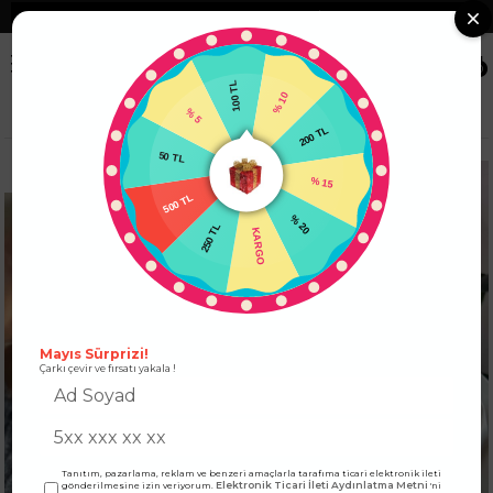
❮
Tüm Kredi Kartlarına +12 Taksit İmkanı!
❯
0
100 TL
% 5
% 10
Anasayfa
ÜST GİYİM
KAZAK
Gömlek Detaylı Tasarım Kadın Kazak Gri
50 TL
200 TL
500 TL
% 15
250 TL
% 20
KARGO
Mayıs Sürprizi!
Çarkı çevir ve fırsatı yakala !
Tanıtım, pazarlama, reklam ve benzeri amaçlarla tarafıma ticari elektronik ileti
Elektronik Ticari İleti Aydınlatma Metni
gönderilmesine izin veriyorum.
'ni