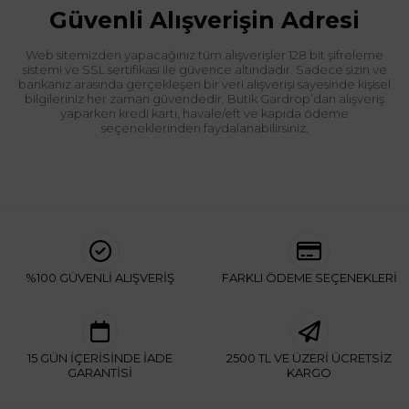
Güvenli Alışverişin Adresi
Web sitemizden yapacağınız tüm alışverişler 128 bit şifreleme
sistemi ve SSL sertifikası ile güvence altındadır. Sadece sizin ve
bankanız arasında gerçekleşen bir veri alışverişi sayesinde kişisel
bilgileriniz her zaman güvendedir. Butik Gardrop’dan alışveriş
yaparken kredi kartı, havale/eft ve kapıda ödeme
seçeneklerinden faydalanabilirsiniz.
%100 GÜVENLİ ALIŞVERİŞ
FARKLI ÖDEME SEÇENEKLERİ
15 GÜN İÇERİSİNDE İADE
2500 TL VE ÜZERİ ÜCRETSİZ
GARANTİSİ
KARGO