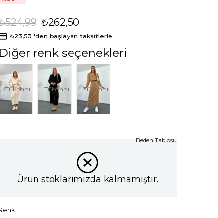
₺524,99
₺262,50
₺23,53
'den başlayan taksitlerle
Diğer renk seçenekleri
Tükendi
Tükendi
Tükendi
Beden Tablosu
Ürün stoklarımızda kalmamıştır.
Renk