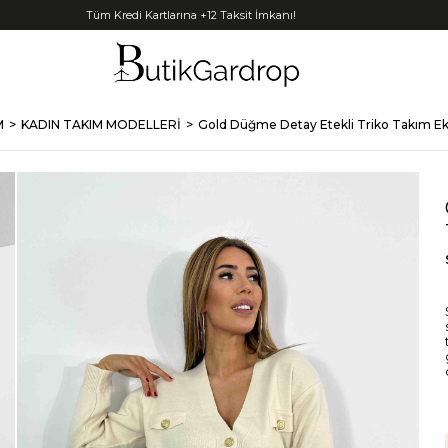
Tüm Kredi Kartlarına +12 Taksit İmkanı!
M
KADIN TAKIM MODELLERİ
Gold Düğme Detay Etekli Triko Takım E