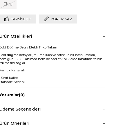
Ekru
TAVSIYE ET
YORUM YAZ
Ürün Özellikleri
Gold Düğme Detay Etekli Triko Takım
Gold düğme detayları, takıma lüks ve sofistike bir hava katarak,
hem günlük kullanımda hem de özel etkinliklerde rahatlıkla tercih
edilmesini sağlar
Pamuk Karışımlı
1.Sınıf Kalite
Standart Bedenli
V Yakalı
Yorumlar
(0)
Beli Lastikli
Uzun Boylu
Ödeme Seçenekleri
Bluz boy : 58cm
Etek boy: 85cm
Ürün Önerileri
+
Manken ölçüleri ise;