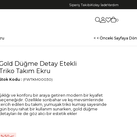
Sipariş Takibi
Kolay İade
Yardım
0
kru
< < Önceki Sayfaya Dön
Gold Düğme Detay Etekli
Triko Takım Ekru
Stok Kodu
(FWTKM00030)
Şıklığı ve konforu bir araya getiren modern bir kıyafet
seçeneğidir. Özellikle sonbahar ve kış mevsimlerinde
tercih edilen bu takım, yumuşak triko kumaşı sayesinde
gün boyu rahat bir kullanım sunarken, gold düğme
detayları ile de göz alıcı bir estetik ekler
50