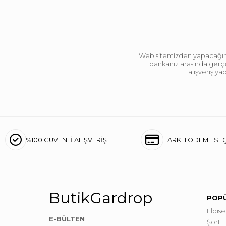
Web sitemizden yapacağınız 
bankanız arasında gerçek
alışveriş y
%100 GÜVENLİ ALIŞVERİŞ
FARKLI ÖDEME SE
ButikGardrop
POPÜ
Elbise
E-BÜLTEN
Şort