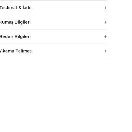
Teslimat & İade
Göğüs 83 cm
Bel 66 cm
Kumaş Bilgileri
Baldır 54 cm
Kalça 90 cm
Beden Bilgileri
Basen 94 cm
Boy 1.73 cm
Yıkama Talimatı
Kilo 53 kg dir.
Bel
Normal Bel
Boy
Standart
Kumaş Tipi
Belirtilmemiş
Kalıp
Regular
Desen
Düz
Ortam
Günlük