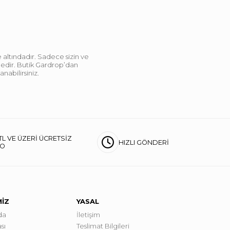
 altındadır. Sadece sizin ve
ndedir. Butik Gardrop’dan
abilirsiniz.
TL VE ÜZERİ ÜCRETSİZ
HIZLI GÖNDERİ
GO
MİZ
YASAL
da
İletişim
sı
Teslimat Bilgileri