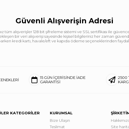
Güvenli Alışverişin Adresi
tüm alışverişler 128 bit şifreleme sistemi ve SSL sertifikası ile güvence
leşen bir veri alışverişi sayesinde kişisel bilgileriniz her zaman güve
aparken kredi kartı, havale/eft ve kapıda ödeme seçeneklerinden faydalan
15 GÜN İÇERİSİNDE İADE
2500 
ÇENEKLERİ
GARANTİSİ
KAR
LER KATEGORİLER
KURUMSAL
ŞİRKETİ
Bize Ulaşın
Hakkımız
Teslimat
Site harita