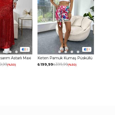
2
1
asarım Astarlı Maxi
Keten Pamuk Kumaş Püsküllü
Mini Etek Fuşya
9,99
₺199,99
₺399,99
%50
%50