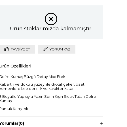
Ürün stoklarımızda kalmamıştır.
TAVSIYE ET
YORUM YAZ
Ürün Özellikleri
Gofre Kumaş Büzgü Detay Midi Etek
Kabartılı ve dokulu yüzeyi ile dikkat çeker, basit
kombinlere bile derinlik ve karakter katar.
3 Boyutlu Yapısıyla Yazın Serin Kışın Sıcak Tutan Gofre
Kumaş
Pamuk Karışımlı
1.Sınıf Kalite
S M L Bedenli
Yorumlar
(0)