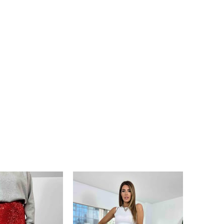
da tarafınızca
erinden
orum.