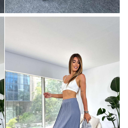
Mayıs Sürprizi!
Çarkı çevir ve fırsatı yakala !
100 TL
% 5
% 10
 TL
200 TL
Tanıtım, pazarlama, reklam ve benze
tarafıma ticari elektronik ileti gönde
 TL
veriyorum.
Elektronik Ticari İleti A
'ni okudum onay veriyorum.
% 15