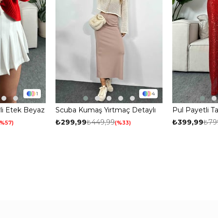
1
4
rli Etek Beyaz
Scuba Kumaş Yırtmaç Detaylı
Pul Payetli T
Etek Vizon
Etek Kırmızı
₺299,99
₺449,99
₺399,99
₺79
%57
%33