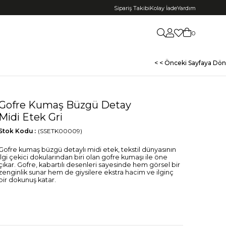
Sipariş Takibi
Kolay İade
Yardım
0
< < Önceki Sayfaya Dön
Gofre Kumaş Büzgü Detay
Midi Etek Gri
Stok Kodu
(SSETK00009)
Gofre kumaş büzgü detaylı midi etek, tekstil dünyasının
ilgi çekici dokularından biri olan gofre kumaşı ile öne
çıkar. Gofre, kabartılı desenleri sayesinde hem görsel bir
zenginlik sunar hem de giysilere ekstra hacim ve ilginç
bir dokunuş katar.