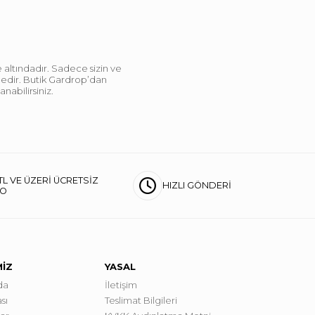
 altındadır. Sadece sizin ve
ndedir. Butik Gardrop’dan
abilirsiniz.
TL VE ÜZERİ ÜCRETSİZ
HIZLI GÖNDERİ
GO
MİZ
YASAL
da
İletişim
sı
Teslimat Bilgileri