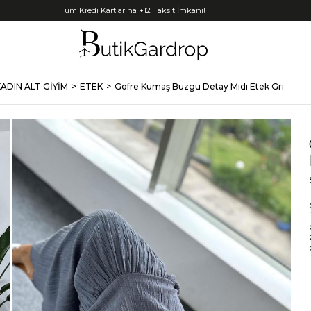
Tüm Kredi Kartlarına +12 Taksit İmkanı!
ADIN ALT GİYİM
ETEK
Gofre Kumaş Büzgü Detay Midi Etek Gri