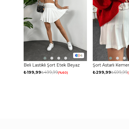
6
Beli Lastikli Şort Etek Beyaz
Şort Astarlı Keme
₺199,99
₺499,99
₺299,99
₺699,99
%60