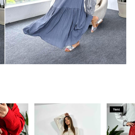
250 TL
Paylaştığım bilgilerin
KVKK kapsamın
korunmasını, sms ve WhatsApp üz
% 20
KARGO
bilgilendirmeleri almayı
kabul ediy
Çevir Kazan
Yeni