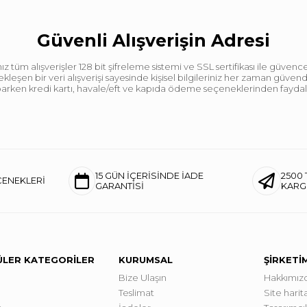
Güvenli Alışverişin Adresi
tüm alışverişler 128 bit şifreleme sistemi ve SSL sertifikası ile güvence
leşen bir veri alışverişi sayesinde kişisel bilgileriniz her zaman güve
aparken kredi kartı, havale/eft ve kapıda ödeme seçeneklerinden faydalan
15 GÜN İÇERİSİNDE İADE
2500 
ÇENEKLERİ
GARANTİSİ
KAR
LER KATEGORİLER
KURUMSAL
ŞİRKETİ
Bize Ulaşın
Hakkımız
Teslimat
Site harita