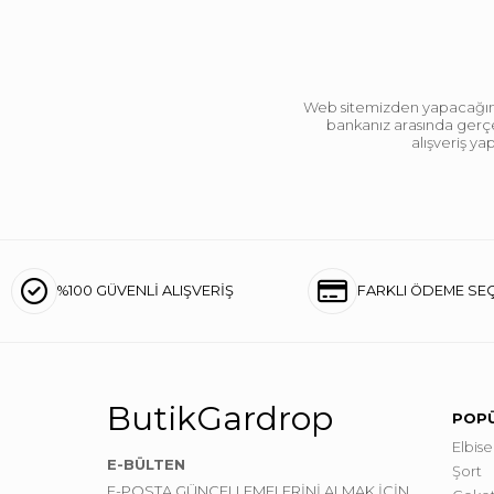
Web sitemizden yapacağınız 
bankanız arasında gerçek
alışveriş y
%100 GÜVENLİ ALIŞVERİŞ
FARKLI ÖDEME SE
ButikGardrop
POPÜ
Elbise
E-BÜLTEN
Şort
E-POSTA GÜNCELLEMELERİNİ ALMAK İÇİN