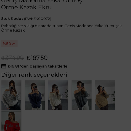
Geniş Madonna Yaka Yumoş
Örme Kazak Ekru
Stok Kodu
(FWKZK00072)
Rahatlığı ve şıklığı bir arada sunan Geniş Madonna Yaka Yumuşak
Örme Kazak
50
₺374,99
₺187,50
₺16,81
'den başlayan taksitlerle
Diğer renk seçenekleri
Tükendi
Tükendi
Tükendi
Tükendi
Tükendi
Tükendi