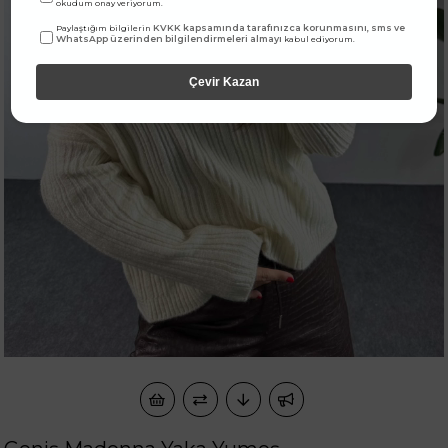
okudum onay veriyorum.
KVKK kapsamında tarafınızca korunmasını, sms ve
Paylaştığım bilgilerin
WhatsApp üzerinden bilgilendirmeleri almayı
kabul ediyorum.
Çevir Kazan