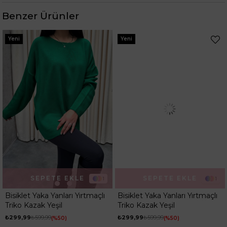
Desen
Düz
Benzer Ürünler
Ortam
Günlük
Yeni
Yeni
SEPETE EKLE
SEPETE EKLE
1
1
Bisiklet Yaka Yanları Yırtmaçlı
Bisiklet Yaka Yanları Yırtmaçlı
Triko Kazak Yeşil
Triko Kazak Yeşil
₺299,99
₺599,99
₺299,99
₺599,99
%50
%50