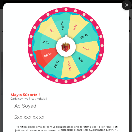
❮
Tüm Kredi Kartlarına +12 Taksit İmkanı!
❯
0
100 TL
% 10
% 5
Anasayfa
ÜST GİYİM
KAZAK
Geniş Madonna Yaka Yumoş Örme Kazak Ekru
50 TL
200 TL
500 TL
% 15
250 TL
% 20
KARGO
Mayıs Sürprizi!
Çarkı çevir ve fırsatı yakala !
Tanıtım, pazarlama, reklam ve benzeri amaçlarla tarafıma ticari elektronik ileti
Elektronik Ticari İleti Aydınlatma Metni
gönderilmesine izin veriyorum.
'ni