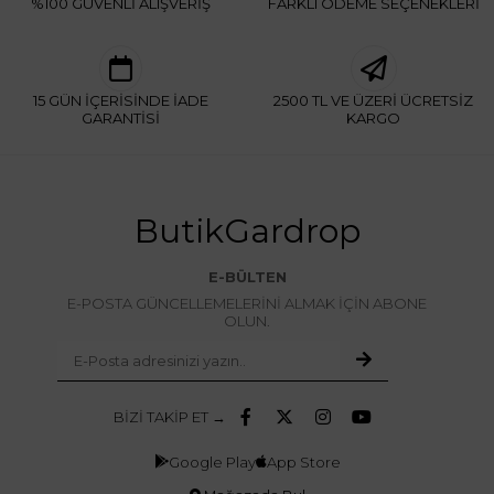
%100 GÜVENLİ ALIŞVERİŞ
FARKLI ÖDEME SEÇENEKLERİ
15 GÜN İÇERİSİNDE İADE
2500 TL VE ÜZERİ ÜCRETSİZ
GARANTİSİ
KARGO
ButikGardrop
E-BÜLTEN
E-POSTA GÜNCELLEMELERİNİ ALMAK İÇİN ABONE
OLUN.
BİZİ TAKİP ET →
Google Play
App Store