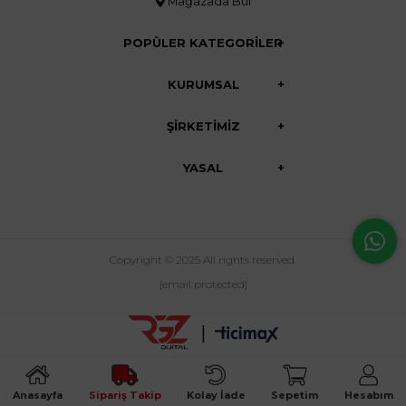
Mağazada Bul
POPÜLER KATEGORİLER
KURUMSAL
ŞİRKETİMİZ
YASAL
Copyright © 2025 All rights reserved.
[email protected]
|
Anasayfa
Sipariş Takip
Kolay İade
Sepetim
Hesabım
//search