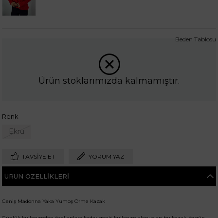
Beden Tablosu
Ürün stoklarımızda kalmamıştır.
Renk
Ekru
TAVSIYE ET
YORUM YAZ
ÜRÜN ÖZELLIKLERI
Geniş Madonna Yaka Yumoş Örme Kazak
Günlük kullanımdan özel anlara kadar geniş kullanım alanı olan bu kazak, özgün