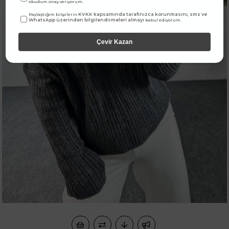
okudum onay veriyorum.
KVKK kapsamında tarafınızca korunmasını, sms ve
Paylaştığım bilgilerin
WhatsApp üzerinden bilgilendirmeleri almayı
kabul ediyorum.
Çevir Kazan