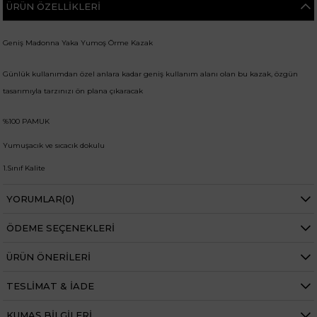
ÜRÜN ÖZELLIKLERI
Geniş Madonna Yaka Yumoş Örme Kazak
Günlük kullanımdan özel anlara kadar geniş kullanım alanı olan bu kazak, özgün
tasarımıyla tarzınızı ön plana çıkaracak
%100 PAMUK
Yumuşacık ve sıcacık dokulu
1.Sınıf Kalite
Standart Bedenli
Madonna Yaka
YORUMLAR
(0)
Regular Boy
ÖDEME SEÇENEKLERI
Kazak boy: 46cm
Kazak Göğüs: 126cm
ÜRÜN ÖNERILERI
Kazak bel: 116
Manken ölçüleri ise;
TESLIMAT & İADE
Boy 1.68 cm
KUMAŞ BILGILERI
Kilo 69 kg dir.