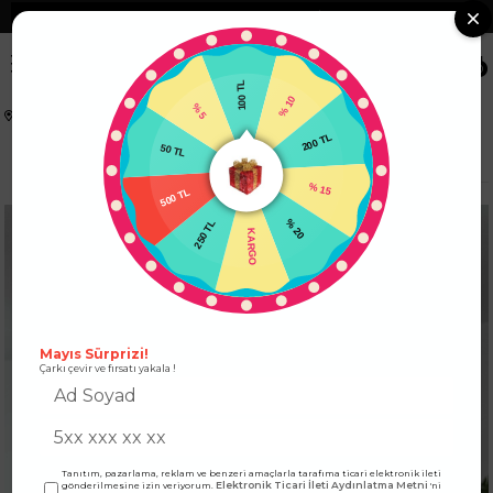
❮
Tüm Kredi Kartlarına +12 Taksit İmkanı!
❯
0
100 TL
% 5
% 10
Anasayfa
ÜST GİYİM
KAZAK
50 TL
200 TL
Geniş Madonna Yaka Yumoş Örme Kazak Antrasit
500 TL
% 15
250 TL
% 20
KARGO
Mayıs Sürprizi!
Çarkı çevir ve fırsatı yakala !
Tanıtım, pazarlama, reklam ve benzeri amaçlarla tarafıma ticari elektronik ileti
Elektronik Ticari İleti Aydınlatma Metni
gönderilmesine izin veriyorum.
'ni