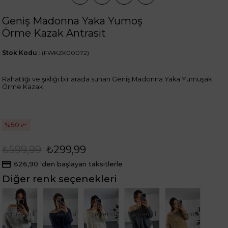
Geniş Madonna Yaka Yumoş
Örme Kazak Antrasit
Stok Kodu
(FWKZK00072)
Rahatlığı ve şıklığı bir arada sunan Geniş Madonna Yaka Yumuşak
Örme Kazak
50
₺599,99
₺299,99
₺26,90
'den başlayan taksitlerle
Diğer renk seçenekleri
Tükendi
Tükendi
Tükendi
Tükendi
Tükendi