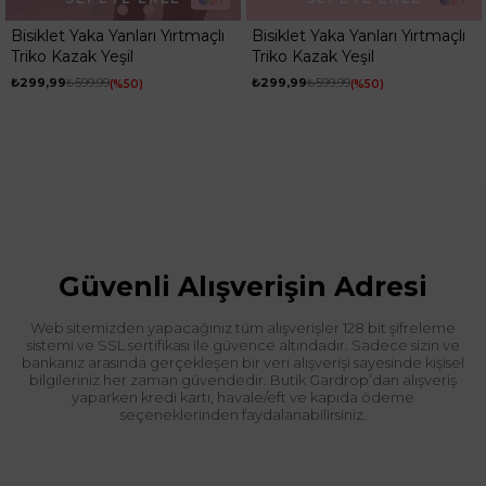
Bisiklet Yaka Yanları Yırtmaçlı
Bisiklet Yaka Yanları Yırtmaçlı
Triko Kazak Yeşil
Triko Kazak Yeşil
₺299,99
₺599,99
₺299,99
₺599,99
%50
%50
Güvenli Alışverişin Adresi
Web sitemizden yapacağınız tüm alışverişler 128 bit şifreleme
sistemi ve SSL sertifikası ile güvence altındadır. Sadece sizin ve
bankanız arasında gerçekleşen bir veri alışverişi sayesinde kişisel
bilgileriniz her zaman güvendedir. Butik Gardrop’dan alışveriş
yaparken kredi kartı, havale/eft ve kapıda ödeme
seçeneklerinden faydalanabilirsiniz.