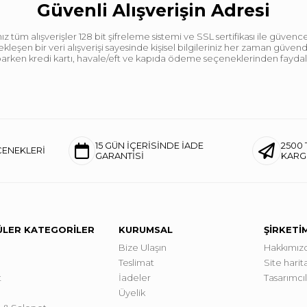
Güvenli Alışverişin Adresi
tüm alışverişler 128 bit şifreleme sistemi ve SSL sertifikası ile güvence
leşen bir veri alışverişi sayesinde kişisel bilgileriniz her zaman güve
aparken kredi kartı, havale/eft ve kapıda ödeme seçeneklerinden faydalan
15 GÜN İÇERİSİNDE İADE
2500 
ÇENEKLERİ
GARANTİSİ
KAR
LER KATEGORİLER
KURUMSAL
ŞİRKETİ
Bize Ulaşın
Hakkımız
Teslimat
Site harita
t
İadeler
Tasarımcı
Üyelik