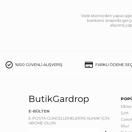
Web sitemizden yapacağınız 
bankanız arasında gerçek
alışveriş y
%100 GÜVENLİ ALIŞVERİŞ
FARKLI ÖDEME SE
ButikGardrop
POPÜ
Elbise
E-BÜLTEN
Şort
E-POSTA GÜNCELLEMELERİNİ ALMAK İÇİN
Ceke
ABONE OLUN.
Bluz