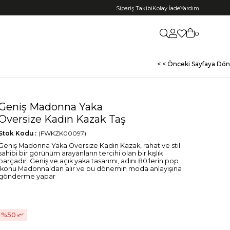
Sipariş Takibi
Kolay İade
Yardım
0
< < Önceki Sayfaya Dön
Geniş Madonna Yaka
Oversize Kadın Kazak Taş
Stok Kodu
(FWKZK00097)
Geniş Madonna Yaka Oversize Kadın Kazak, rahat ve stil
sahibi bir görünüm arayanların tercihi olan bir kışlık
parçadır. Geniş ve açık yaka tasarımı, adını 80'lerin pop
ikonu Madonna'dan alır ve bu dönemin moda anlayışına
gönderme yapar
50