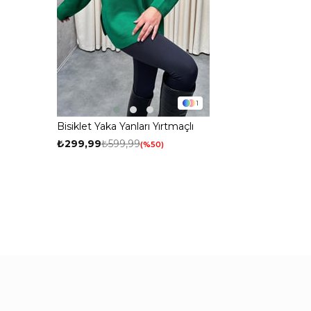
1
Bisiklet Yaka Yanları Yırtmaçlı
Triko Kazak Yeşil
₺299,99
₺599,99
%50