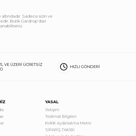
 altındadır. Sadece sizin ve
ndedir. Butik Gardrop’dan
abilirsiniz.
TL VE ÜZERİ ÜCRETSİZ
HIZLI GÖNDERİ
GO
MİZ
YASAL
da
İletişim
sı
Teslimat Bilgileri
lar
KVKK Aydınlatma Metni
SİPARİŞ TAKİBİ