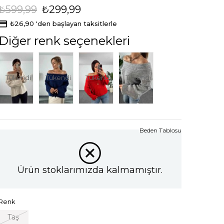
₺599,99
₺299,99
₺26,90
'den başlayan taksitlerle
Diğer renk seçenekleri
Tükendi
Tükendi
Tükendi
Tükendi
Beden Tablosu
Ürün stoklarımızda kalmamıştır.
Renk
Taş