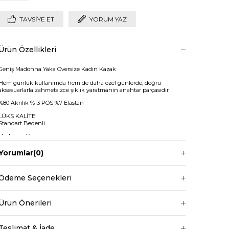
TAVSIYE ET
YORUM YAZ
Ürün Özellikleri
Geniş Madonna Yaka Oversize Kadın Kazak
Hem günlük kullanımda hem de daha özel günlerde, doğru
aksesuarlarla zahmetsizce şıklık yaratmanın anahtar parçasıdır
%80 Akrilik %13 POS %7 Elastan
LÜKS KALİTE
Standart Bedenli
Madonna Yaka
Regular Boy
Yorumlar
(0)
Kazak boy: 50cm
Kazak Göğüs: 124
Ödeme Seçenekleri
Kazak bel: 120
+
Ürün Önerileri
Manken ölçüleri ise;
Boy 1.68 cm
Teslimat & İade