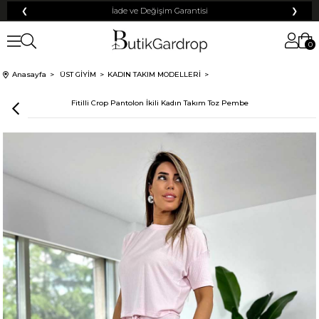
❮
İade ve Değişim Garantisi
❯
0
Anasayfa
ÜST GİYİM
KADIN TAKIM MODELLERİ
Fitilli Crop Pantolon İkili Kadın Takım Toz Pembe