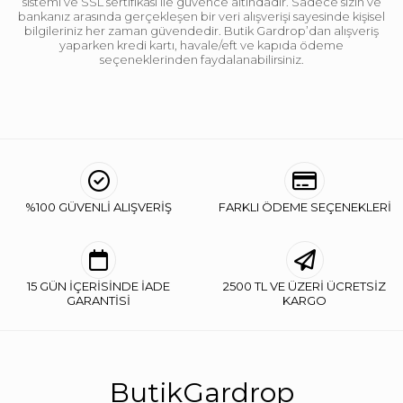
sistemi ve SSL sertifikası ile güvence altındadır. Sadece sizin ve
bankanız arasında gerçekleşen bir veri alışverişi sayesinde kişisel
bilgileriniz her zaman güvendedir. Butik Gardrop’dan alışveriş
yaparken kredi kartı, havale/eft ve kapıda ödeme
seçeneklerinden faydalanabilirsiniz.
%100 GÜVENLİ ALIŞVERİŞ
FARKLI ÖDEME SEÇENEKLERİ
15 GÜN İÇERİSİNDE İADE
2500 TL VE ÜZERİ ÜCRETSİZ
GARANTİSİ
KARGO
ButikGardrop