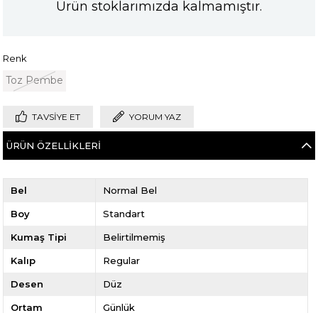
Ürün stoklarımızda kalmamıştır.
Renk
Toz Pembe
TAVSIYE ET
YORUM YAZ
ÜRÜN ÖZELLIKLERI
Bel
Normal Bel
Boy
Standart
Kumaş Tipi
Belirtilmemiş
Kalıp
Regular
Desen
Düz
Ortam
Günlük