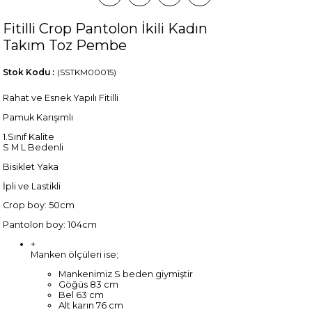
Fitilli Crop Pantolon İkili Kadın
Takım Toz Pembe
Stok Kodu
(SSTKM00015)
Rahat ve Esnek Yapılı Fitilli
Pamuk Karışımlı
1.Sınıf Kalite
S M L Bedenli
Bisiklet Yaka
İpli ve Lastikli
Crop boy: 50cm
Pantolon boy: 104cm
+
Manken ölçüleri ise;
Mankenimiz S beden giymiştir
Göğüs 83 cm
Bel 63 cm
Alt karın 76 cm