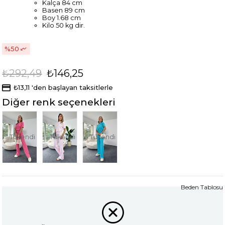
Kalça 84 cm
Basen 89 cm
Boy 1.68 cm
Kilo 50 kg dir.
50
₺292,49
₺146,25
₺13,11
'den başlayan taksitlerle
Diğer renk seçenekleri
Tükendi
Tükendi
Tükendi
Beden Tablosu