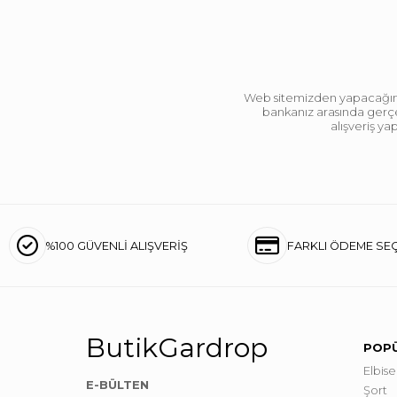
Web sitemizden yapacağınız 
bankanız arasında gerçek
alışveriş y
%100 GÜVENLİ ALIŞVERİŞ
FARKLI ÖDEME SE
ButikGardrop
POPÜ
Elbise
E-BÜLTEN
Şort