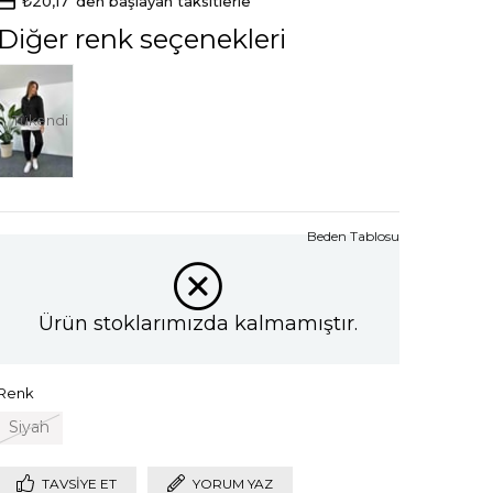
₺20,17
'den başlayan taksitlerle
Diğer renk seçenekleri
Tükendi
Beden Tablosu
Ürün stoklarımızda kalmamıştır.
Renk
Siyah
TAVSIYE ET
YORUM YAZ