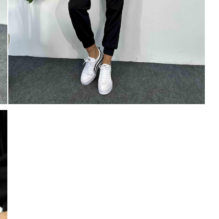
% 15
250 TL
Paylaştığım bilgilerin
KVKK kapsamın
korunmasını, sms ve WhatsApp üz
% 20
KARGO
bilgilendirmeleri almayı
kabul ediy
Çevir Kazan