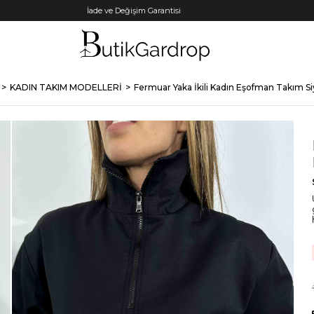
Tüm Kredi Kartlarına +12 Taksit İmkanı!
KADIN TAKIM MODELLERİ
Fermuar Yaka İkili Kadın Eşofman Takım S