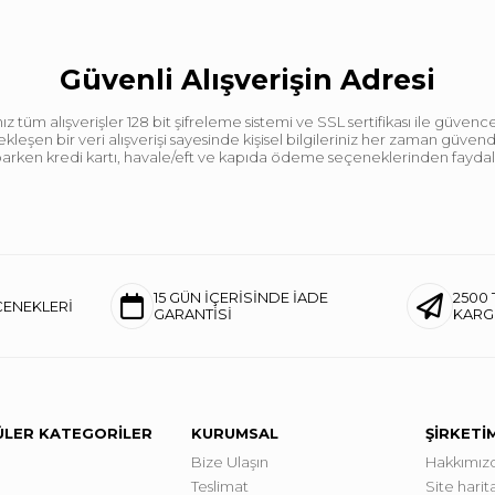
Güvenli Alışverişin Adresi
tüm alışverişler 128 bit şifreleme sistemi ve SSL sertifikası ile güvence
leşen bir veri alışverişi sayesinde kişisel bilgileriniz her zaman güve
aparken kredi kartı, havale/eft ve kapıda ödeme seçeneklerinden faydalan
15 GÜN İÇERİSİNDE İADE
2500 
ÇENEKLERİ
GARANTİSİ
KAR
LER KATEGORİLER
KURUMSAL
ŞİRKETİ
Bize Ulaşın
Hakkımız
Teslimat
Site harita