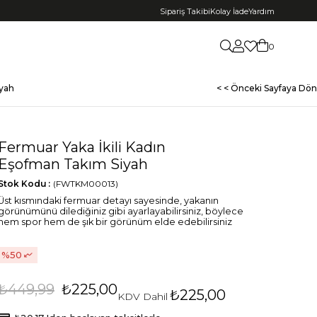
Sipariş Takibi
Kolay İade
Yardım
0
iyah
< < Önceki Sayfaya Dön
Fermuar Yaka İkili Kadın
Eşofman Takım Siyah
Stok Kodu
(FWTKM00013)
Üst kısmındaki fermuar detayı sayesinde, yakanın
görünümünü dilediğiniz gibi ayarlayabilirsiniz, böylece
hem spor hem de şık bir görünüm elde edebilirsiniz
50
₺449,99
₺225,00
₺225,00
KDV Dahil