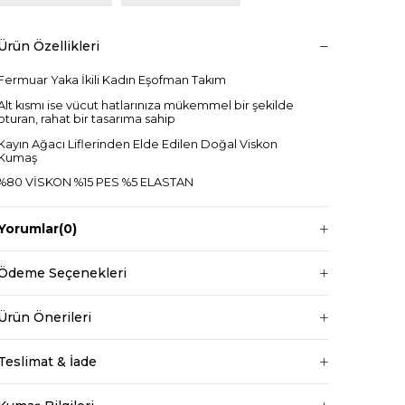
Ürün Özellikleri
Fermuar Yaka İkili Kadın Eşofman Takım
Alt kısmı ise vücut hatlarınıza mükemmel bir şekilde
oturan, rahat bir tasarıma sahip
Kayın Ağacı Liflerinden Elde Edilen Doğal Viskon
Kumaş
%80 VİSKON %15 PES %5 ELASTAN
MARKA MODEL
S M L Bedenli
Yorumlar
(0)
Fermuar Yaka
Beli Lastikli
Ödeme Seçenekleri
Ürün Önerileri
+
Teslimat & İade
Manken ölçüleri ise;
Mankenimiz S beden giymiştir