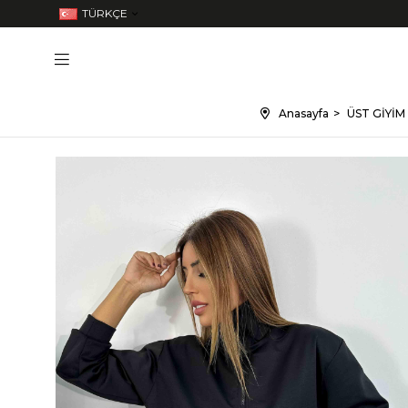
TÜRKÇE
Anasayfa
ÜST GİYİM