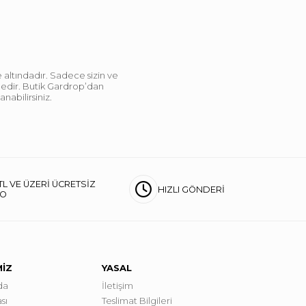
 altındadır. Sadece sizin ve
ndedir. Butik Gardrop’dan
abilirsiniz.
TL VE ÜZERİ ÜCRETSİZ
HIZLI GÖNDERİ
GO
MİZ
YASAL
da
İletişim
sı
Teslimat Bilgileri