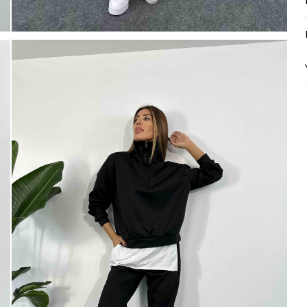
Mayıs Sürprizi!
Çarkı çevir ve fırsatı yakala !
100 TL
% 5
% 10
 TL
200 TL
Tanıtım, pazarlama, reklam ve benze
tarafıma ticari elektronik ileti gönde
 TL
veriyorum.
Elektronik Ticari İleti A
'ni okudum onay veriyorum.