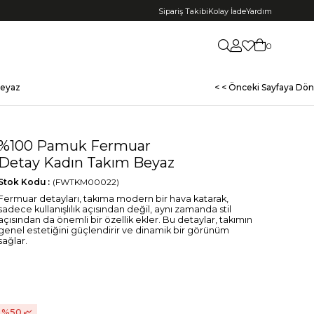
Sipariş Takibi
Kolay İade
Yardım
0
Beyaz
< < Önceki Sayfaya Dön
%100 Pamuk Fermuar
Detay Kadın Takım Beyaz
Stok Kodu
(FWTKM00022)
Fermuar detayları, takıma modern bir hava katarak,
sadece kullanışlılık açısından değil, aynı zamanda stil
açısından da önemli bir özellik ekler. Bu detaylar, takımın
genel estetiğini güçlendirir ve dinamik bir görünüm
sağlar.
50