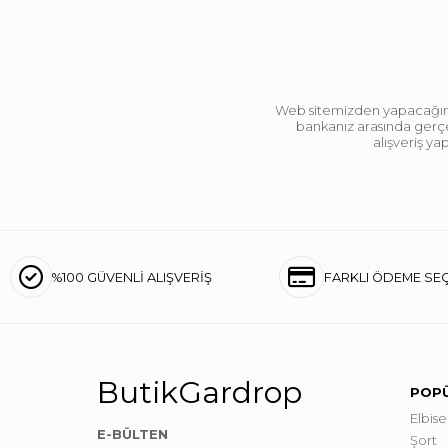
Web sitemizden yapacağınız 
bankanız arasında gerçek
alışveriş y
%100 GÜVENLİ ALIŞVERİŞ
FARKLI ÖDEME SE
ButikGardrop
POPÜ
Elbise
E-BÜLTEN
Şort