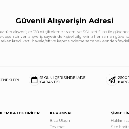
Güvenli Alışverişin Adresi
tüm alışverişler 128 bit şifreleme sistemi ve SSL sertifikası ile güvence
leşen bir veri alışverişi sayesinde kişisel bilgileriniz her zaman güve
aparken kredi kartı, havale/eft ve kapıda ödeme seçeneklerinden faydalan
15 GÜN İÇERİSİNDE İADE
2500 
ÇENEKLERİ
GARANTİSİ
KAR
LER KATEGORİLER
KURUMSAL
ŞİRKETİ
Bize Ulaşın
Hakkımız
Teslimat
Site harita