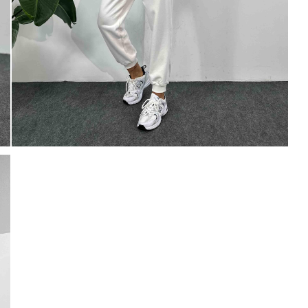
0 TL
Paylaştığım bilgilerin
KVKK kapsamın
% 20
250 TL
korunmasını, sms ve WhatsApp üz
KARGO
bilgilendirmeleri almayı
kabul ediy
Çevir Kazan