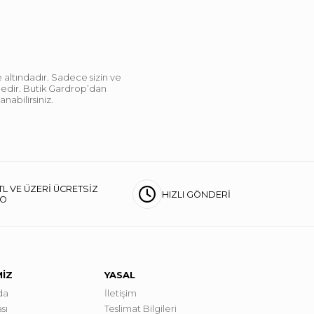
 altındadır. Sadece sizin ve
ndedir. Butik Gardrop’dan
abilirsiniz.
TL VE ÜZERİ ÜCRETSİZ
HIZLI GÖNDERİ
GO
MİZ
YASAL
da
İletişim
sı
Teslimat Bilgileri