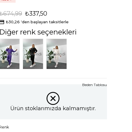
₺674,99
₺337,50
₺30,26
'den başlayan taksitlerle
Diğer renk seçenekleri
Tükendi
Tükendi
Tükendi
Beden Tablosu
Ürün stoklarımızda kalmamıştır.
Renk