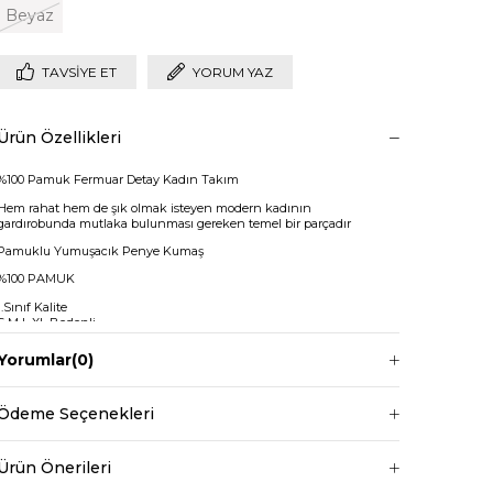
Beyaz
TAVSIYE ET
YORUM YAZ
Ürün Özellikleri
%100 Pamuk Fermuar Detay Kadın Takım
Hem rahat hem de şık olmak isteyen modern kadının
gardırobunda mutlaka bulunması gereken temel bir parçadır
Pamuklu Yumuşacık Penye Kumaş
%100 PAMUK
1.Sınıf Kalite
S M L XL Bedenli
Fermuar Yaka
Yorumlar
(0)
Beli Lastikli
Paçası Lastik Sıkmalı
Ödeme Seçenekleri
Regular Boy
Sweat boy: 55cm
Ürün Önerileri
Pantolon boy: 98cm