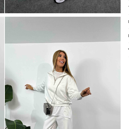
Mayıs Sürprizi!
Çarkı çevir ve fırsatı yakala !
100 TL
% 10
% 5
200 TL
 TL
Tanıtım, pazarlama, reklam ve benze
tarafıma ticari elektronik ileti gönde
% 15
veriyorum.
Elektronik Ticari İleti A
'ni okudum onay veriyorum.