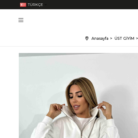
TÜRKÇE
Anasayfa
ÜST GİYİM