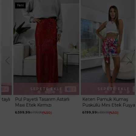
Yeni
SEPETE EKLE
SEPETE EKLE
2
1
Pul Payetli Tasarım Astarlı
Keten Pamuk Kumaş
Maxi Etek Kırmızı
Püsküllü Mini Etek Fuşya
₺399,99
₺799,99
₺199,99
₺399,99
%50
%50