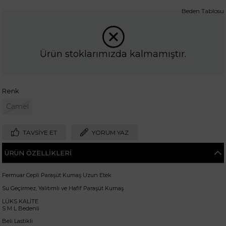
Beden Tablosu
Ürün stoklarımızda kalmamıştır.
Renk
Camel
TAVSIYE ET
YORUM YAZ
ÜRÜN ÖZELLIKLERI
Fermuar Cepli Paraşüt Kumaş Uzun Etek
Su Geçirmez, Yalıtımlı ve Hafif Paraşüt Kumaş
LÜKS KALİTE
S M L Bedenli
Beli Lastikli