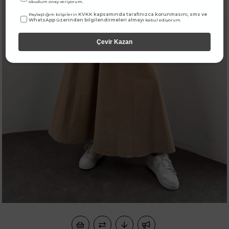
okudum onay veriyorum.
KVKK kapsamında tarafınızca korunmasını, sms ve
Paylaştığım bilgilerin
WhatsApp üzerinden bilgilendirmeleri almayı
kabul ediyorum.
Çevir Kazan