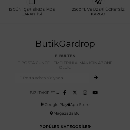
15 GÜN İÇERİSİNDE İADE
2500 TL VE ÜZERİ ÜCRETSİZ
GARANTİSİ
KARGO
ButikGardrop
E-BÜLTEN
E-POSTA GÜNCELLEMELERİNİ ALMAK İÇİN ABONE
OLUN.
BİZİ TAKİP ET →
Google Play
App Store
Mağazada Bul
POPÜLER KATEGORİLER