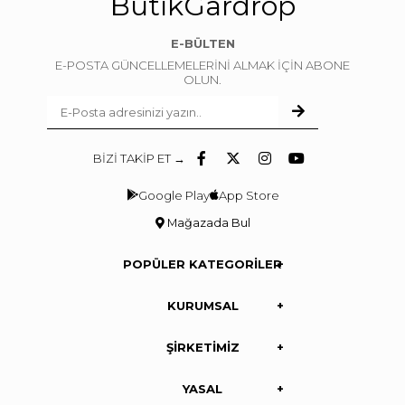
ButikGardrop
E-BÜLTEN
E-POSTA GÜNCELLEMELERİNİ ALMAK İÇİN ABONE
OLUN.
BİZİ TAKİP ET →
Google Play
App Store
Mağazada Bul
POPÜLER KATEGORİLER
KURUMSAL
ŞİRKETİMİZ
YASAL