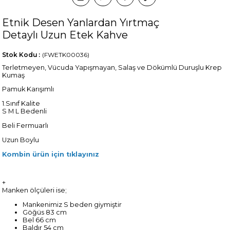
Etnik Desen Yanlardan Yırtmaç
Detaylı Uzun Etek Kahve
Stok Kodu
(FWETK00036)
Terletmeyen, Vücuda Yapışmayan, Salaş ve Dökümlü Duruşlu Krep
Kumaş
Pamuk Karışımlı
1.Sınıf Kalite
S M L Bedenli
Beli Fermuarlı
Uzun Boylu
Kombin ürün için tıklayınız
+
Manken ölçüleri ise;
Mankenimiz S beden giymiştir
Göğüs 83 cm
Bel 66 cm
Baldır 54 cm