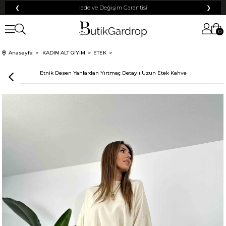
❮
İade ve Değişim Garantisi
❯
0
Anasayfa
KADIN ALT GİYİM
ETEK
Etnik Desen Yanlardan Yırtmaç Detaylı Uzun Etek Kahve