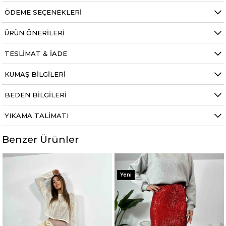
ÖDEME SEÇENEKLERI
ÜRÜN ÖNERILERI
TESLIMAT & İADE
KUMAŞ BILGILERI
BEDEN BILGILERI
YIKAMA TALIMATI
Benzer Ürünler
%50
%50
Yeni