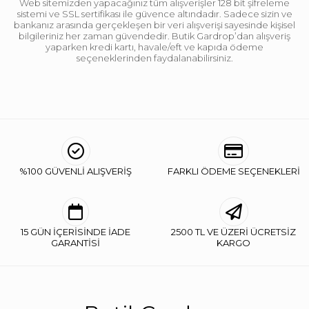
Web sitemizden yapacağınız tüm alışverişler 128 bit şifreleme
sistemi ve SSL sertifikası ile güvence altındadır. Sadece sizin ve
bankanız arasında gerçekleşen bir veri alışverişi sayesinde kişisel
bilgileriniz her zaman güvendedir. Butik Gardrop’dan alışveriş
yaparken kredi kartı, havale/eft ve kapıda ödeme
seçeneklerinden faydalanabilirsiniz.
%100 GÜVENLİ ALIŞVERİŞ
FARKLI ÖDEME SEÇENEKLERİ
15 GÜN İÇERİSİNDE İADE
2500 TL VE ÜZERİ ÜCRETSİZ
GARANTİSİ
KARGO