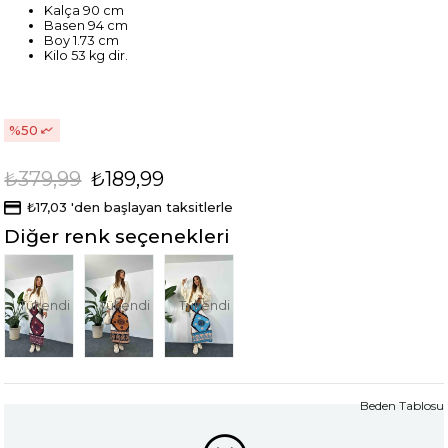
Kalça 90 cm
Basen 94 cm
Boy 1.73 cm
Kilo 53 kg dir.
50
₺379,99
₺189,99
₺17,03
'den başlayan taksitlerle
Diğer renk seçenekleri
Tükendi
Tükendi
Tükendi
Beden Tablosu