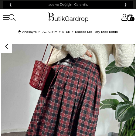
❮
İade ve Değişim Garantisi
❯
0
Anasayfa
ALT GİYİM
ETEK
Eskose Midi Boy Etek Bordo