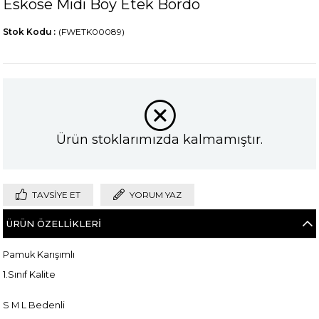
Eskose Midi Boy Etek Bordo
Stok Kodu
(FWETK00089)
Ürün stoklarımızda kalmamıştır.
TAVSIYE ET
YORUM YAZ
ÜRÜN ÖZELLIKLERI
Pamuk Karışımlı
1.Sınıf Kalite
S M L Bedenli