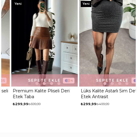
Yeni
Yeni
SEPETE EKLE
SEPETE EKLE
4
1
Premium Kalite Pliseli Deri
Lüks Kalite Astarlı Sim Detaylı
Etek Taba
Etek Antrasit
₺299,99
₺599,99
₺299,99
₺499,99