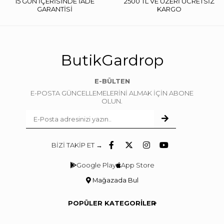
15 GÜN İÇERİSİNDE İADE
2500 TL VE ÜZERİ ÜCRETSİZ
GARANTİSİ
KARGO
ButikGardrop
E-BÜLTEN
E-POSTA GÜNCELLEMELERİNİ ALMAK İÇİN ABONE
OLUN.
BİZİ TAKİP ET →
Google Play
App Store
Mağazada Bul
POPÜLER KATEGORİLER