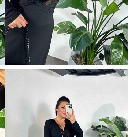
Mayıs Sürprizi!
Çarkı çevir ve fırsatı yakala !
100 TL
% 5
% 10
 TL
200 TL
Tanıtım, pazarlama, reklam ve benze