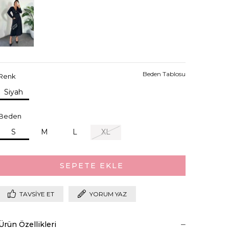
Beden Tablosu
Renk
Siyah
Beden
S
M
L
XL
TAVSIYE ET
YORUM YAZ
Ürün Özellikleri