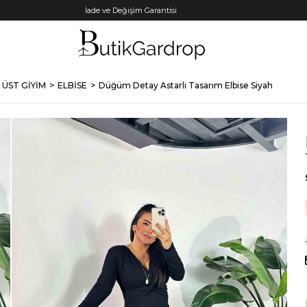
Tüm Kredi Kartlarına +12 Taksit İmkanı!
ÜST GİYİM
ELBİSE
Düğüm Detay Astarlı Tasarım Elbise Siyah