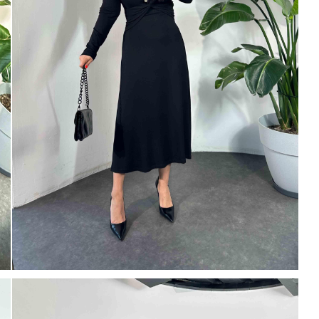
tarafıma ticari elektronik ileti gönde
 TL
veriyorum.
Elektronik Ticari İleti A
'ni okudum onay veriyorum.
% 15
250 TL
Paylaştığım bilgilerin
KVKK kapsamın
korunmasını, sms ve WhatsApp üz
% 20
KARGO
bilgilendirmeleri almayı
kabul ediy
Çevir Kazan