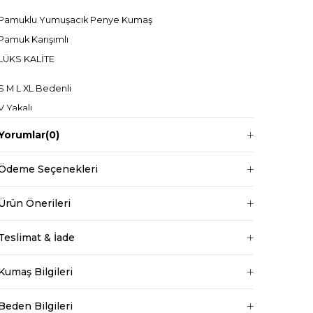
Pamuklu Yumuşacık Penye Kumaş
Pamuk Karışımlı
LÜKS KALİTE
S M L XL Bedenli
V Yakalı
Beli Lastikli
Yorumlar
(0)
Uzun Boylu
Ödeme Seçenekleri
Ürün Önerileri
Manken ölçüleri ise;
Mankenimiz L beden giymiştir
Teslimat & İade
Boy 1.68 cm
Kilo 69 kg dir.
Kumaş Bilgileri
Bel
Normal Bel
Beden Bilgileri