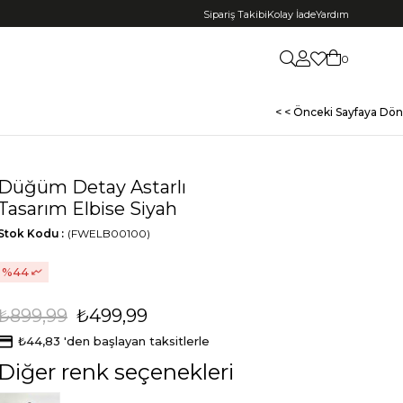
Sipariş Takibi
Kolay İade
Yardım
0
< < Önceki Sayfaya Dön
Düğüm Detay Astarlı
Tasarım Elbise Siyah
Stok Kodu
(FWELB00100)
44
₺899,99
₺499,99
₺44,83
'den başlayan taksitlerle
Diğer renk seçenekleri