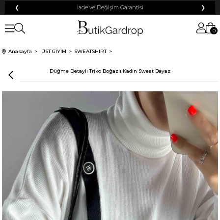
❮
İade ve Değişim Garantisi
❯
0
Anasayfa
ÜST GİYİM
SWEATSHIRT
Düğme Detaylı Triko Boğazlı Kadın Sweat Beyaz