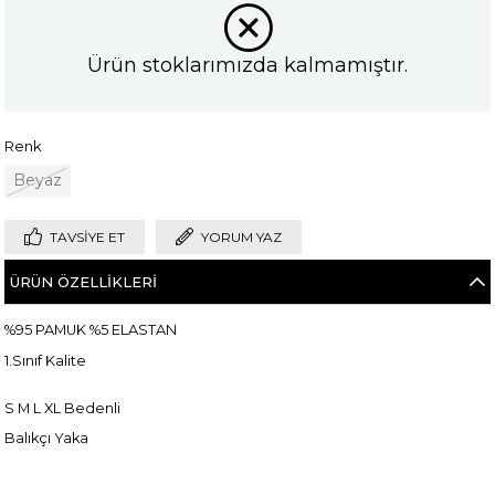
Ürün stoklarımızda kalmamıştır.
Renk
Beyaz
TAVSIYE ET
YORUM YAZ
ÜRÜN ÖZELLIKLERI
%95 PAMUK %5 ELASTAN
1.Sınıf Kalite
S M L XL Bedenli
Balıkçı Yaka