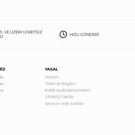
TL VE ÜZERİ ÜCRETSİZ
HIZLI GÖNDERİ
GO
MİZ
YASAL
da
İletişim
sı
Teslimat Bilgileri
lar
KVKK Aydınlatma Metni
SİPARİŞ TAKİBİ
İptal ve İade Şartları