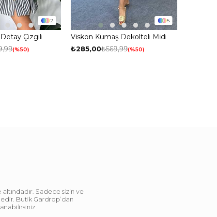
2
5
etay Çizgili
Viskon Kumaş Dekolteli Midi
e Gri
Kadın Elbise Kahve
9,99
₺285,00
₺569,99
%50
%50
 altındadır. Sadece sizin ve
ndedir. Butik Gardrop’dan
abilirsiniz.