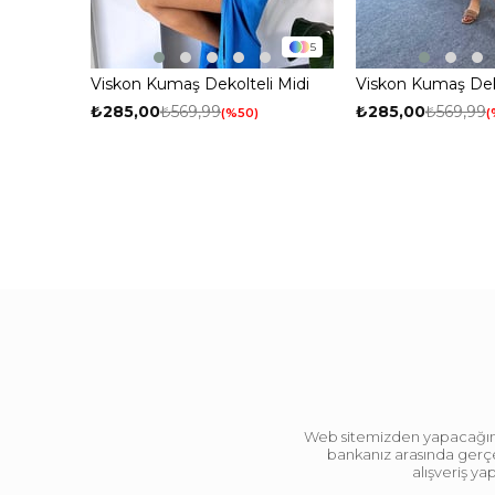
5
Viskon Kumaş Dekolteli Midi
Viskon Kumaş Deko
Kadın Elbise Mavi
Kadın Elbise Turu
₺285,00
₺569,99
₺285,00
₺569,99
%50
Web sitemizden yapacağınız 
bankanız arasında gerçek
alışveriş y