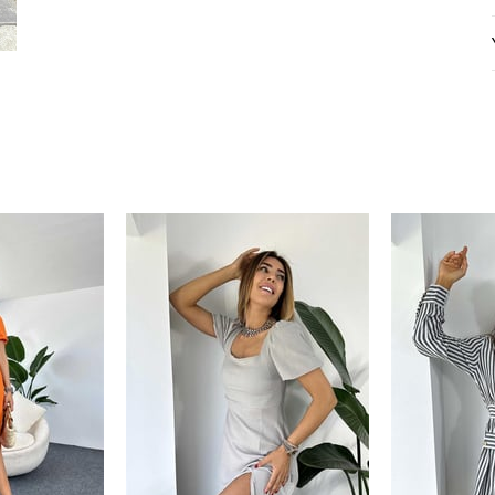
100 TL
% 5
% 10
 TL
200 TL
Tanıtım, pazarlama, reklam ve benze
tarafıma ticari elektronik ileti gönde
veriyorum.
Elektronik Ticari İleti A
 TL
'ni okudum onay veriyorum.
% 15
250 TL
Paylaştığım bilgilerin
KVKK kapsamın
% 20
korunmasını, sms ve WhatsApp üz
KARGO
bilgilendirmeleri almayı
kabul ediy
Çevir Kazan