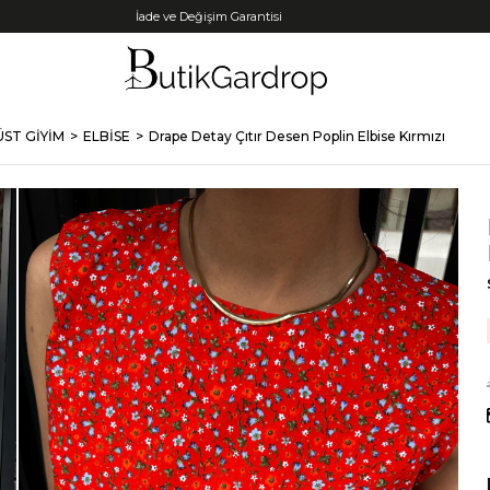
Tüm Kredi Kartlarına +12 Taksit İmkanı!
ÜST GİYİM
ELBİSE
Drape Detay Çıtır Desen Poplin Elbise Kırmızı