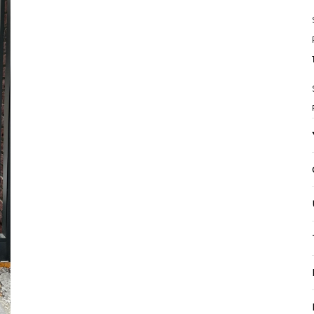
Mayıs Sürprizi!
Çarkı çevir ve fırsatı yakala !