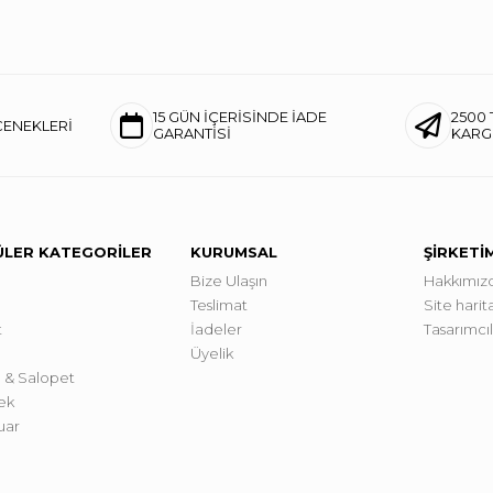
15 GÜN İÇERİSİNDE İADE
2500 
ÇENEKLERİ
GARANTİSİ
KAR
LER KATEGORİLER
KURUMSAL
ŞİRKETİ
Bize Ulaşın
Hakkımız
Teslimat
Site harita
t
İadeler
Tasarımcı
Üyelik
 & Salopet
ek
uar
a