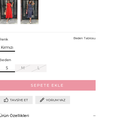
Tükendi
Beden Tablosu
Renk
Kırmızı
Beden
S
M
L
TAVSIYE ET
YORUM YAZ
Ürün Özellikleri