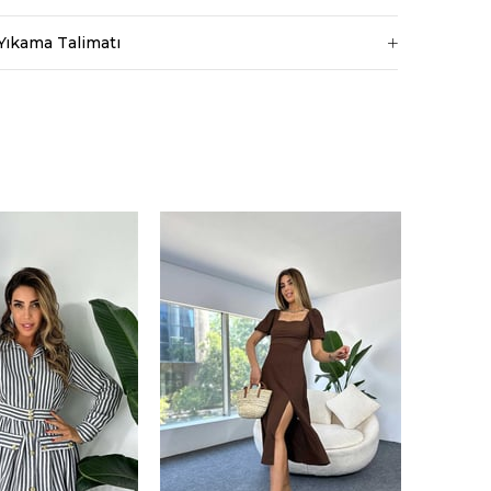
Yıkama Talimatı
ri amaçlarla
rilmesine izin
ydınlatma Metni
da tarafınızca
erinden
orum.