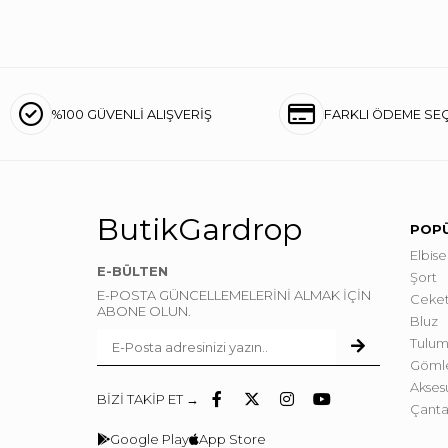
%100 GÜVENLİ ALIŞVERİŞ
FARKLI ÖDEME SE
ButikGardrop
POPÜ
Elbise
E-BÜLTEN
Şort
E-POSTA GÜNCELLEMELERİNİ ALMAK İÇİN
Ceke
ABONE OLUN.
Bluz
Tulum
Göml
Akses
BİZİ TAKİP ET →
Çant
Google Play
App Store