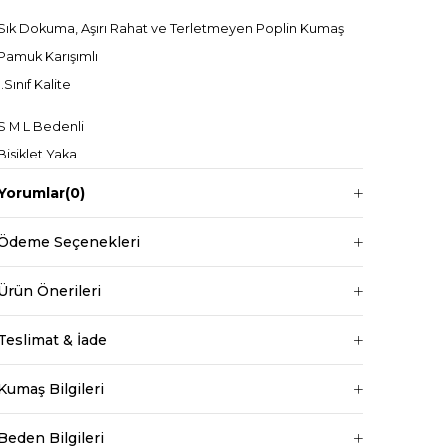
Sık Dokuma, Aşırı Rahat ve Terletmeyen Poplin Kumaş
Pamuk Karışımlı
1.Sınıf Kalite
S M L Bedenli
Bisiklet Yaka
Kolsuz
Yorumlar
(0)
Midi
Ödeme Seçenekleri
Ürün Önerileri
Manken ölçüleri ise;
Mankenimiz L beden giymiştir
Teslimat & İade
Boy 1.68 cm
Kilo 69 kg dir.
Kumaş Bilgileri
Beden Bilgileri