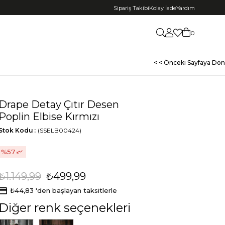
Sipariş Takibi
Kolay İade
Yardım
0
< < Önceki Sayfaya Dön
Drape Detay Çıtır Desen
Poplin Elbise Kırmızı
Stok Kodu
(SSELB00424)
57
₺1.149,99
₺499,99
₺44,83
'den başlayan taksitlerle
Diğer renk seçenekleri