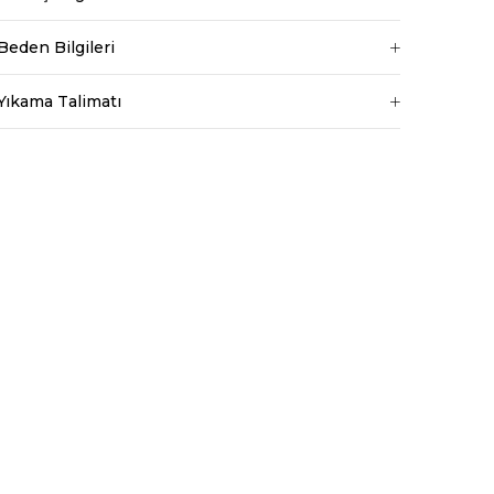
Baldır 54 cm
Kalça 90 cm
Beden Bilgileri
Basen 94 cm
Boy 1.73 cm
Yıkama Talimatı
Kilo 53 kg dir.
Bel
Normal Bel
Boy
Standart
Kumaş Tipi
Belirtilmemiş
Kalıp
Regular
Desen
Düz
Ortam
Günlük