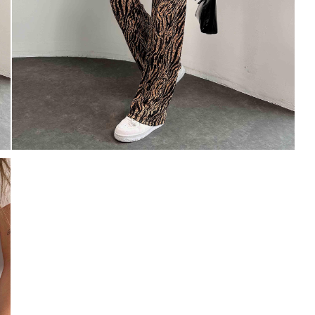
Mayıs Sürprizi!
Çarkı çevir ve fırsatı yakala !
100 TL
% 5
% 10
 TL
200 TL
Tanıtım, pazarlama, reklam ve benze
tarafıma ticari elektronik ileti gönde
 TL
veriyorum.
Elektronik Ticari İleti A
'ni okudum onay veriyorum.
% 15
250 TL
Paylaştığım bilgilerin
KVKK kapsamın
korunmasını, sms ve WhatsApp üz
% 20
KARGO
bilgilendirmeleri almayı
kabul ediy
Çevir Kazan