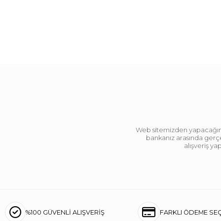
Web sitemizden yapacağınız 
bankanız arasında gerçek
alışveriş y
%100 GÜVENLİ ALIŞVERİŞ
FARKLI ÖDEME SE