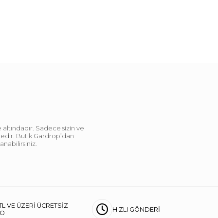
 altındadır. Sadece sizin ve
ndedir. Butik Gardrop’dan
abilirsiniz.
TL VE ÜZERİ ÜCRETSİZ
HIZLI GÖNDERİ
GO