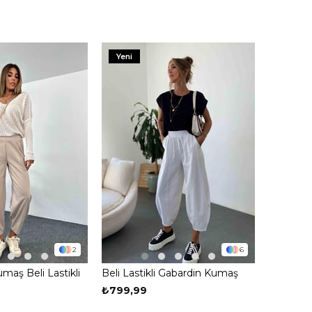
Yeni
2
6
umaş Beli Lastikli
Beli Lastikli Gabardin Kumaş
alvar Pantolon
Şalvar Pantolon Ekru
₺799,99