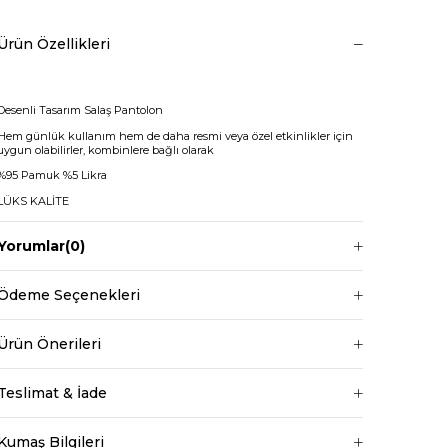
Ürün Özellikleri
Desenli Tasarım Salaş Pantolon
Hem günlük kullanım hem de daha resmi veya özel etkinlikler için
uygun olabilirler, kombinlere bağlı olarak
%95 Pamuk %5 Likra
LÜKS KALİTE
S M L Bedenli
Beli Lastikli
Yorumlar
(0)
Salaş Tasarım Desenli
Pantolon Boy:110cm
Ödeme Seçenekleri
+
Ürün Önerileri
Manken ölçüleri ise;
Mankenimiz S beden giymiştir
Teslimat & İade
Göğüs 83 cm
Bel 66 cm
Kumaş Bilgileri