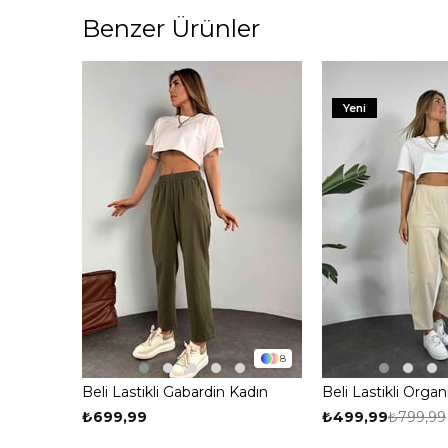
Benzer Ürünler
%38
Yeni
8
Beli Lastikli Gabardin Kadın
Beli Lastikli Org
Pantolon Haki
Kumaş Şalvar Pan
₺699,99
₺499,99
₺799,99