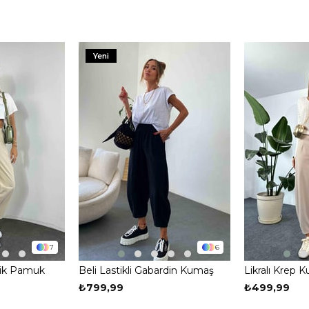
Yeni
7
6
anik Pamuk
Beli Lastikli Gabardin Kumaş
Likralı Krep K
tolon Taş
Şalvar Pantolon Siyah
Pens Detay Ş
₺799,99
₺499,99
Taş