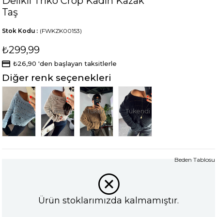
Delikli Triko Crop Kadın Kazak
Taş
Stok Kodu
(FWKZK00153)
₺299,99
₺26,90
'den başlayan taksitlerle
Diğer renk seçenekleri
Tükendi
Tükendi
Tükendi
Tükendi
Beden Tablosu
Ürün stoklarımızda kalmamıştır.