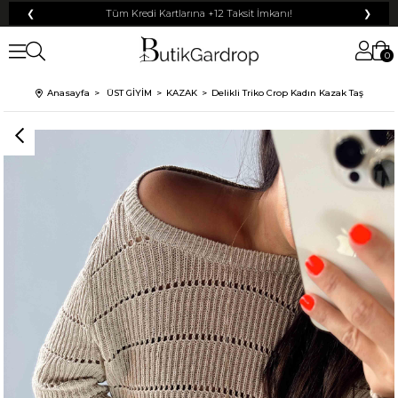
❮
Tüm Kredi Kartlarına +12 Taksit İmkanı!
❯
0
100 TL
% 10
% 5
Anasayfa
ÜST GİYİM
KAZAK
Delikli Triko Crop Kadın Kazak Taş
200 TL
50 TL
% 15
500 TL
% 20
250 TL
KARGO
Mayıs Sürprizi!
Çarkı çevir ve fırsatı yakala !
Tanıtım, pazarlama, reklam ve benzeri amaçlarla tarafıma ticari elektronik ileti
Elektronik Ticari İleti Aydınlatma Metni
gönderilmesine izin veriyorum.
'ni