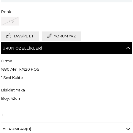
Renk
Taş
TAVSIYE ET
YORUM YAZ
ÜRÜN ÖZELLIKLERI
Örme
%80 Akrilik %20 POS
1.Sınıf Kalite
Bisiklet Yaka
Boy: 42cm
+
Manken ölçüleri ise;
Mankenimiz L beden giymiştir
YORUMLAR
(0)
Boy 1.68 cm