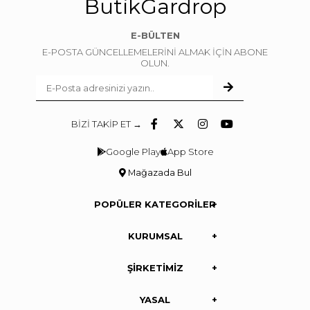
ButikGardrop
E-BÜLTEN
E-POSTA GÜNCELLEMELERİNİ ALMAK İÇİN ABONE
OLUN.
BİZİ TAKİP ET →
Google Play
App Store
Mağazada Bul
POPÜLER KATEGORİLER
KURUMSAL
ŞİRKETİMİZ
YASAL