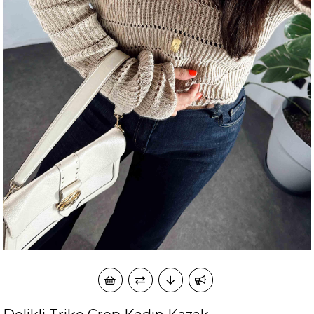
okudum onay veriyorum.
KVKK kapsamında tarafınızca korunmasını, sms ve
Paylaştığım bilgilerin
WhatsApp üzerinden bilgilendirmeleri almayı
kabul ediyorum.
Çevir Kazan