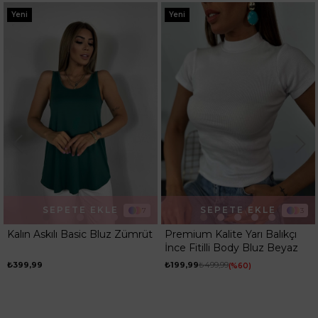
Yeni
Yeni
SEPETE EKLE
SEPETE EKLE
7
3
Kalın Askılı Basic Bluz Zümrüt
Premium Kalite Yarı Balıkçı
İnce Fitilli Body Bluz Beyaz
₺399,99
₺199,99
₺499,99
%60