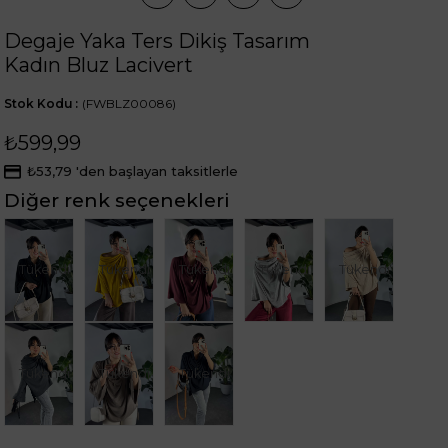
Degaje Yaka Ters Dikiş Tasarım
Kadın Bluz Lacivert
Stok Kodu
(FWBLZ00086)
₺599,99
₺53,79
'den başlayan taksitlerle
Diğer renk seçenekleri
Tükendi
Tükendi
Tükendi
Tükendi
Tükendi
Tükendi
Tükendi
Tükendi