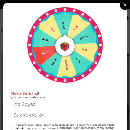
❮
Tüm Kredi Kartlarına +12 Taksit İmkanı!
❯
0
100 TL
% 5
% 10
Anasayfa
ÜST GİYİM
BLUZ
50 TL
200 TL
Degaje Yaka Ters Dikiş Tasarım Kadın Bluz Lacivert
500 TL
% 15
250 TL
% 20
KARGO
Mayıs Sürprizi!
Çarkı çevir ve fırsatı yakala !
Tanıtım, pazarlama, reklam ve benzeri amaçlarla tarafıma ticari elektronik ileti
Elektronik Ticari İleti Aydınlatma Metni
gönderilmesine izin veriyorum.
'ni