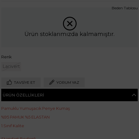
Beden Tablosu
Ürün stoklarımızda kalmamıştır.
Renk
Lacivert
TAVSIYE ET
YORUM YAZ
ÜRÜN ÖZELLIKLERI
Pamuklu Yumuşacık Penye Kumaş
%95 PAMUK %5 ELASTAN
1.Sınıf Kalite
Standart Bedenli