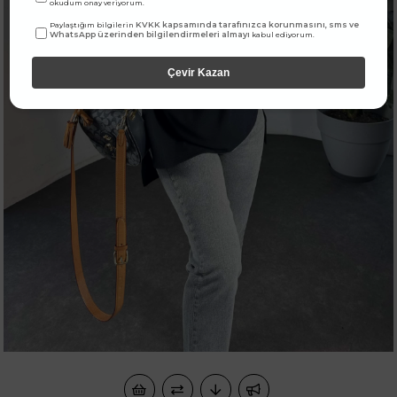
okudum onay veriyorum.
KVKK kapsamında tarafınızca korunmasını, sms ve
Paylaştığım bilgilerin
WhatsApp üzerinden bilgilendirmeleri almayı
kabul ediyorum.
Çevir Kazan