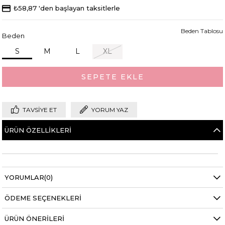
₺58,87
'den başlayan taksitlerle
Beden Tablosu
Beden
S
M
L
XL
TAVSIYE ET
YORUM YAZ
ÜRÜN ÖZELLIKLERI
YORUMLAR
(0)
ÖDEME SEÇENEKLERI
ÜRÜN ÖNERILERI