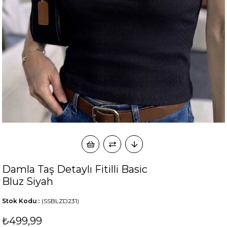
okudum onay veriyorum.
KVKK kapsamında tarafınızca korunmasını, sms ve
Paylaştığım bilgilerin
WhatsApp üzerinden bilgilendirmeleri almayı
kabul ediyorum.
Çevir Kazan
Damla Taş Detaylı Fitilli Basic
Bluz Siyah
Stok Kodu
(SSBLZD231)
₺499,99