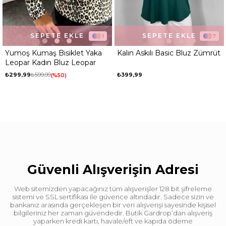
SEPETE EKLE
SEPETE EKLE
1
7
a
Kalın Askılı Basic Bluz Zümrüt
Premium Kalite Yarı Balıkçı
İnce Fitilli Body Bluz Beyaz
₺399,99
₺199,99
₺499,99
%60
Güvenli Alışverişin Adresi
Web sitemizden yapacağınız tüm alışverişler 128 bit şifreleme
sistemi ve SSL sertifikası ile güvence altındadır. Sadece sizin ve
bankanız arasında gerçekleşen bir veri alışverişi sayesinde kişisel
bilgileriniz her zaman güvendedir. Butik Gardrop’dan alışveriş
yaparken kredi kartı, havale/eft ve kapıda ödeme