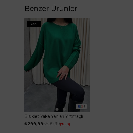
Benzer Ürünler
Yeni
1
Bisiklet Yaka Yanları Yırtmaçlı
Triko Kazak Yeşil
₺299,99
₺599,99
%50