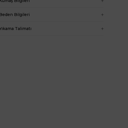
Kumaş Bilgileri
Baldır 54 cm
Kalça 90 cm
Beden Bilgileri
Basen 94 cm
Boy 1.73 cm
Yıkama Talimatı
Kilo 53 kg dir.
Bel
Normal Bel
Boy
Standart
Kumaş Tipi
Belirtilmemiş
Kalıp
Regular
Desen
Çizgili
Ortam
Günlük