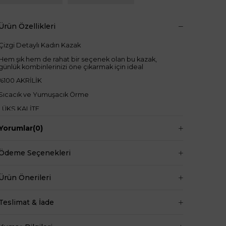
Ürün Özellikleri
Çizgi Detaylı Kadın Kazak
Hem şık hem de rahat bir seçenek olan bu kazak,
günlük kombinlerinizi öne çıkarmak için ideal
%100 AKRİLİK
Sıcacık ve Yumuşacık Örme
LÜKS KALİTE
Standart Bedenli
Yorumlar
(0)
Bisiklet Yaka
Regular Boy
Ödeme Seçenekleri
Kazak boy: 68cm
Kazak bel: 132cm
Ürün Önerileri
+
Manken ölçüleri ise;
Teslimat & İade
Göğüs 83 cm
Bel 66 cm