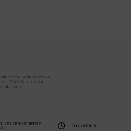
 altındadır. Sadece sizin ve
ndedir. Butik Gardrop’dan
abilirsiniz.
TL VE ÜZERİ ÜCRETSİZ
HIZLI GÖNDERİ
GO