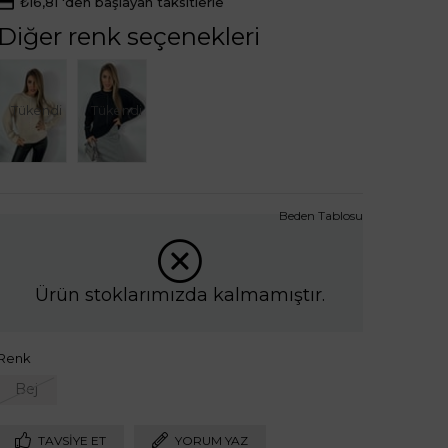
₺16,81
'den başlayan taksitlerle
Diğer renk seçenekleri
Tükendi
Tükendi
Beden Tablosu
Ürün stoklarımızda kalmamıştır.
Renk
Bej
TAVSIYE ET
YORUM YAZ