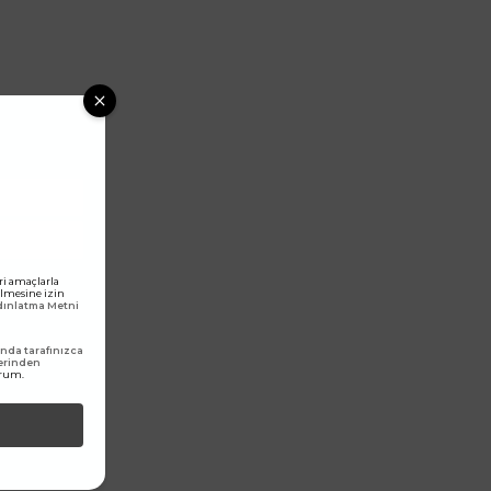
ri amaçlarla
rilmesine izin
ydınlatma Metni
da tarafınızca
erinden
orum.