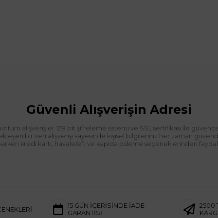
Güvenli Alışverişin Adresi
tüm alışverişler 128 bit şifreleme sistemi ve SSL sertifikası ile güvence
leşen bir veri alışverişi sayesinde kişisel bilgileriniz her zaman güve
aparken kredi kartı, havale/eft ve kapıda ödeme seçeneklerinden faydalan
15 GÜN İÇERİSİNDE İADE
2500 
ÇENEKLERİ
GARANTİSİ
KAR