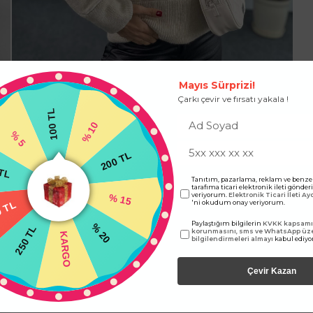
Mayıs Sürprizi!
Çarkı çevir ve fırsatı yakala !
100 TL
% 10
% 5
200 TL
TL
Tanıtım, pazarlama, reklam ve benze
tarafıma ticari elektronik ileti gönde
% 15
veriyorum.
Elektronik Ticari İleti A
'ni okudum onay veriyorum.
0 TL
Paylaştığım bilgilerin
KVKK kapsamın
% 20
250 TL
korunmasını, sms ve WhatsApp üz
KARGO
bilgilendirmeleri almayı
kabul ediy
Çevir Kazan