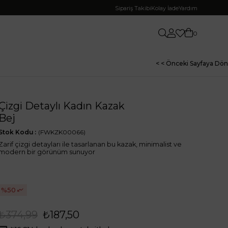
Sipariş Takibi
Kolay İade
Yardım
0
< < Önceki Sayfaya Dön
Çizgi Detaylı Kadın Kazak
Bej
Stok Kodu
(FWKZK00066)
Zarif çizgi detayları ile tasarlanan bu kazak, minimalist ve
modern bir görünüm sunuyor
50
₺374,99
₺187,50