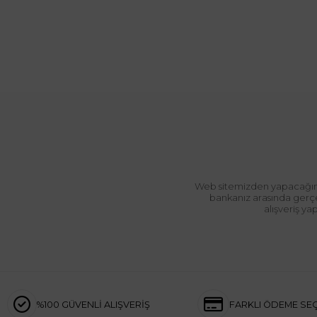
Web sitemizden yapacağınız 
bankanız arasında gerçek
alışveriş y
%100 GÜVENLİ ALIŞVERİŞ
FARKLI ÖDEME SE