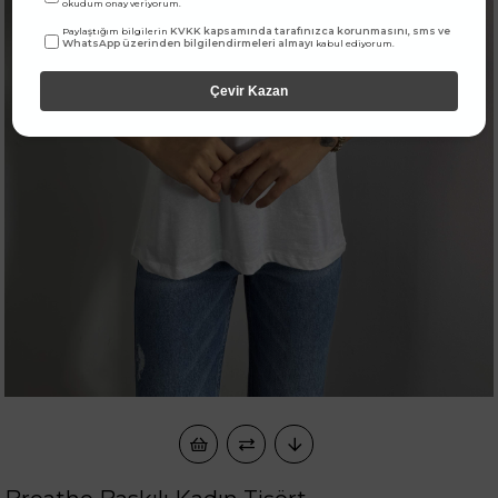
okudum onay veriyorum.
KVKK kapsamında tarafınızca korunmasını, sms ve
Paylaştığım bilgilerin
WhatsApp üzerinden bilgilendirmeleri almayı
kabul ediyorum.
Çevir Kazan