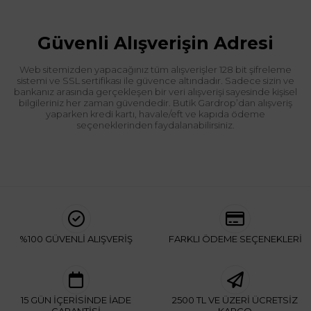
Güvenli Alışverişin Adresi
Web sitemizden yapacağınız tüm alışverişler 128 bit şifreleme
sistemi ve SSL sertifikası ile güvence altındadır. Sadece sizin ve
bankanız arasında gerçekleşen bir veri alışverişi sayesinde kişisel
bilgileriniz her zaman güvendedir. Butik Gardrop’dan alışveriş
yaparken kredi kartı, havale/eft ve kapıda ödeme
seçeneklerinden faydalanabilirsiniz.
%100 GÜVENLİ ALIŞVERİŞ
FARKLI ÖDEME SEÇENEKLERİ
15 GÜN İÇERİSİNDE İADE
2500 TL VE ÜZERİ ÜCRETSİZ
GARANTİSİ
KARGO