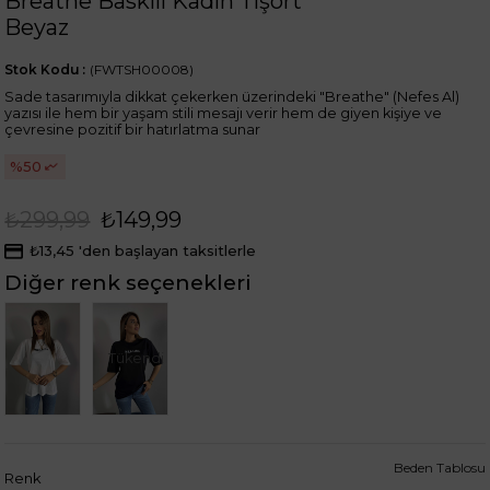
Breathe Baskılı Kadın Tişört
Beyaz
Stok Kodu
(FWTSH00008)
Sade tasarımıyla dikkat çekerken üzerindeki "Breathe" (Nefes Al)
yazısı ile hem bir yaşam stili mesajı verir hem de giyen kişiye ve
çevresine pozitif bir hatırlatma sunar
50
₺299,99
₺149,99
₺13,45
'den başlayan taksitlerle
Diğer renk seçenekleri
Tükendi
Beden Tablosu
Renk