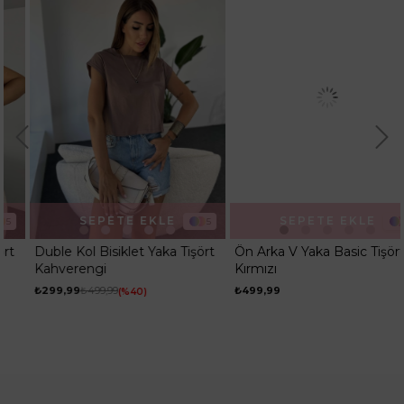
Kumaş Tipi
Belirtilmemiş
Kalıp
Regular
Desen
Düz
Ortam
Günlük
SEPETE EKLE
SEPETE EKLE
5
3
Duble Kol Bisiklet Yaka Tişört
Ön Arka V Yaka Basic Tişört
Kahverengi
Kırmızı
₺299,99
₺499,99
₺499,99
%40