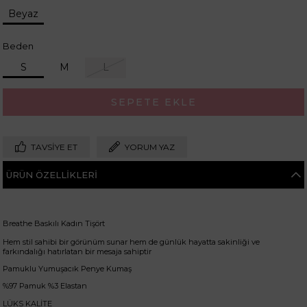
Beyaz
Beden
S
M
L
TAVSIYE ET
YORUM YAZ
ÜRÜN ÖZELLIKLERI
Breathe Baskılı Kadın Tişört
Hem stil sahibi bir görünüm sunar hem de günlük hayatta sakinliği ve
farkındalığı hatırlatan bir mesaja sahiptir
Pamuklu Yumuşacık Penye Kumaş
%97 Pamuk %3 Elastan
LÜKS KALİTE