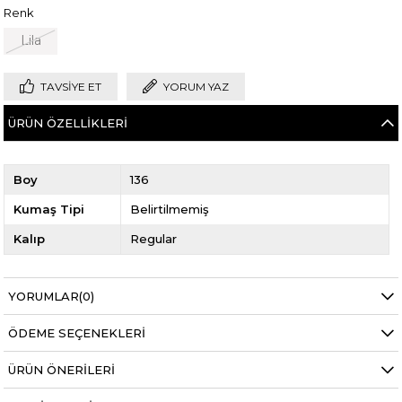
Renk
Lila
TAVSIYE ET
YORUM YAZ
ÜRÜN ÖZELLIKLERI
Boy
136
Kumaş Tipi
Belirtilmemiş
Kalıp
Regular
YORUMLAR
(0)
ÖDEME SEÇENEKLERI
ÜRÜN ÖNERILERI