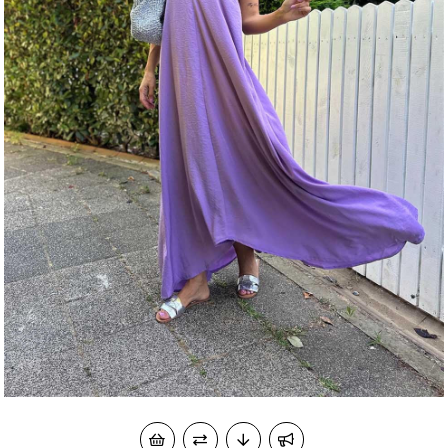
okudum onay veriyorum.
KVKK kapsamında tarafınızca korunmasını, sms ve
Paylaştığım bilgilerin
WhatsApp üzerinden bilgilendirmeleri almayı
kabul ediyorum.
Çevir Kazan