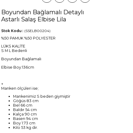
Boyundan Bağlamalı Detaylı
Astarlı Salaş Elbise Lila
Stok Kodu
(SSELB00204)
%50 PAMUK %50 POLYESTER
LÜKS KALİTE
S M L Bedenli
Boyundan Bağlamalı
Elbise Boy:136cm
+
Manken ölçüleri ise;
Mankenimiz S beden giymiştir
Göğüs 83 cm
Bel 66 cm
Baldır 54 cm
Kalça 90 cm
Basen 94 cm
Boy 1.73 cm
Kilo 53 kg dir.