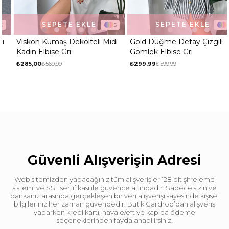
SEPETE EKLE
SEPETE EKLE
5
2
Viskon Kumaş Dekolteli Midi
Gold Düğme Detay Çizgili
Kadın Elbise Gri
Gömlek Elbise Gri
₺285,00
₺569,99
₺299,99
₺599,99
Güvenli Alışverişin Adresi
Web sitemizden yapacağınız tüm alışverişler 128 bit şifreleme
sistemi ve SSL sertifikası ile güvence altındadır. Sadece sizin ve
bankanız arasında gerçekleşen bir veri alışverişi sayesinde kişisel
bilgileriniz her zaman güvendedir. Butik Gardrop’dan alışveriş
yaparken kredi kartı, havale/eft ve kapıda ödeme
seçeneklerinden faydalanabilirsiniz.