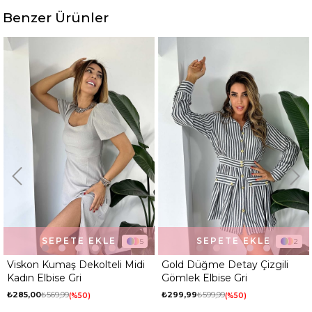
Benzer Ürünler
SEPETE EKLE
SEPETE EKLE
5
2
di
Gold Düğme Detay Çizgili
Viskon Kumaş Dekolteli Mid
Gömlek Elbise Gri
Kadın Elbise Kahve
₺299,99
₺599,99
₺285,00
₺569,99
%50
%50