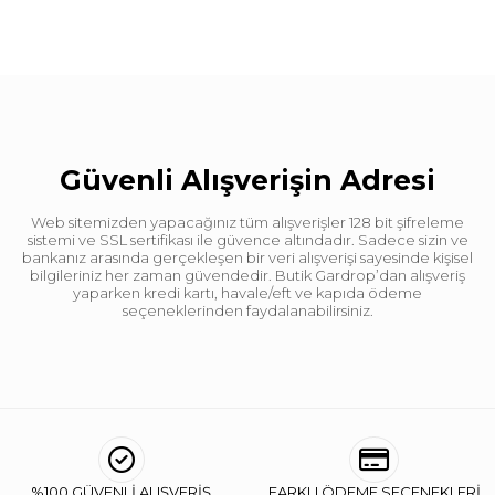
Güvenli Alışverişin Adresi
Web sitemizden yapacağınız tüm alışverişler 128 bit şifreleme
sistemi ve SSL sertifikası ile güvence altındadır. Sadece sizin ve
bankanız arasında gerçekleşen bir veri alışverişi sayesinde kişisel
bilgileriniz her zaman güvendedir. Butik Gardrop’dan alışveriş
yaparken kredi kartı, havale/eft ve kapıda ödeme
seçeneklerinden faydalanabilirsiniz.
%100 GÜVENLİ ALIŞVERİŞ
FARKLI ÖDEME SEÇENEKLERİ