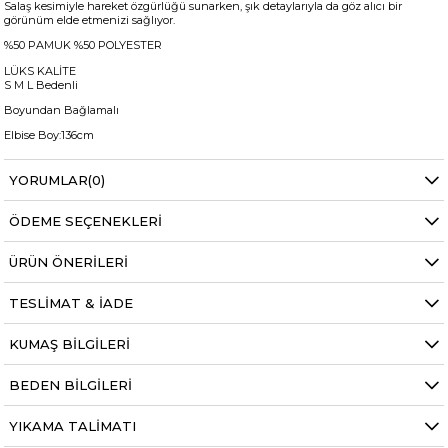
Salaş kesimiyle hareket özgürlüğü sunarken, şık detaylarıyla da göz alıcı bir
görünüm elde etmenizi sağlıyor.
%50 PAMUK %50 POLYESTER
LÜKS KALİTE
S M L Bedenli
Boyundan Bağlamalı
Elbise Boy:136cm
YORUMLAR
(0)
+
ÖDEME SEÇENEKLERI
Manken ölçüleri ise;
Mankenimiz S beden giymiştir
ÜRÜN ÖNERILERI
Göğüs 88 cm
Bel 64 cm
Kalça 90 cm
TESLIMAT & İADE
Basen 95 cm
Boy 1.67 cm
KUMAŞ BILGILERI
Kilo 52 kg dir.
Boy
136
BEDEN BILGILERI
Kumaş Tipi
Belirtilmemiş
YIKAMA TALIMATI
Kalıp
Comfort