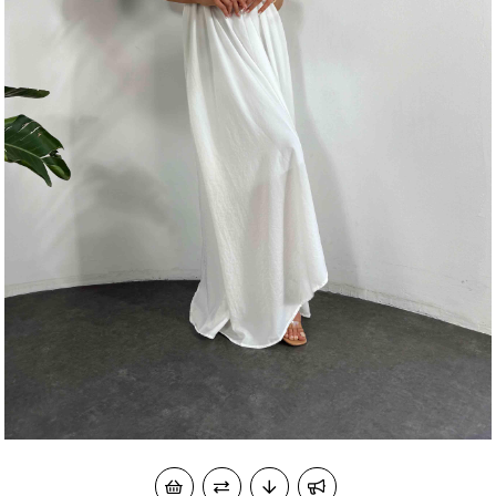
okudum onay veriyorum.
KVKK kapsamında tarafınızca korunmasını, sms ve
Paylaştığım bilgilerin
WhatsApp üzerinden bilgilendirmeleri almayı
kabul ediyorum.
Çevir Kazan