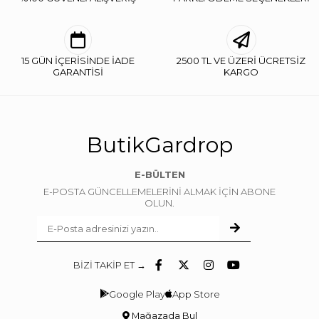
15 GÜN İÇERİSİNDE İADE
2500 TL VE ÜZERİ ÜCRETSİZ
GARANTİSİ
KARGO
ButikGardrop
E-BÜLTEN
E-POSTA GÜNCELLEMELERİNİ ALMAK İÇİN ABONE
OLUN.
BİZİ TAKİP ET →
Google Play
App Store
Mağazada Bul