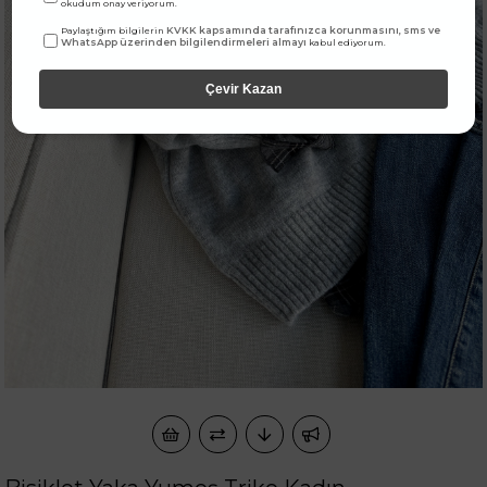
okudum onay veriyorum.
KVKK kapsamında tarafınızca korunmasını, sms ve
Paylaştığım bilgilerin
WhatsApp üzerinden bilgilendirmeleri almayı
kabul ediyorum.
Çevir Kazan