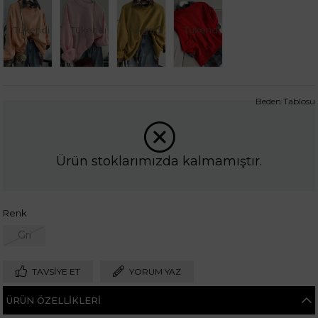
Tükendi
Tükendi
Tükendi
Tükendi
Beden Tablosu
Ürün stoklarımızda kalmamıştır.
Renk
Gri
TAVSIYE ET
YORUM YAZ
ÜRÜN ÖZELLIKLERI