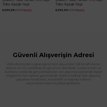
Triko Kazak Yeşil
Triko Kazak Yeşil
₺299,99
₺599,99
₺299,99
₺599,99
%50
%50
Güvenli Alışverişin Adresi
Web sitemizden yapacağınız tüm alışverişler 128 bit şifreleme
sistemi ve SSL sertifikası ile güvence altındadır. Sadece sizin ve
bankanız arasında gerçekleşen bir veri alışverişi sayesinde kişisel
bilgileriniz her zaman güvendedir. Butik Gardrop’dan alışveriş
yaparken kredi kartı, havale/eft ve kapıda ödeme
seçeneklerinden faydalanabilirsiniz.