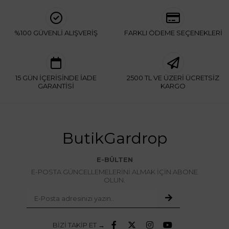
%100 GÜVENLİ ALIŞVERİŞ
FARKLI ÖDEME SEÇENEKLERİ
15 GÜN İÇERİSİNDE İADE
2500 TL VE ÜZERİ ÜCRETSİZ
GARANTİSİ
KARGO
ButikGardrop
E-BÜLTEN
E-POSTA GÜNCELLEMELERİNİ ALMAK İÇİN ABONE
OLUN.
BİZİ TAKİP ET →