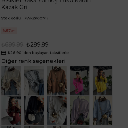
Bisiklet Yaka Yumoş Triko Kadın
Kazak Gri
Stok Kodu
(FWKZK00171)
57
₺699,99
₺299,99
₺26,90
'den başlayan taksitlerle
Diğer renk seçenekleri
Tükendi
Tükendi
Tükendi
Tükendi
Tükendi
Tükendi
Tükendi
Tükendi
Tükendi
Tükendi