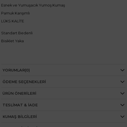
Esnek ve Yumuşacık Yumoş Kumaş
Pamuk Karışımlı
LÜKS KALİTE
Standart Bedenli
Bisiklet Yaka
Manken ölçüleri ise;
YORUMLAR
(0)
Mankenimiz L beden giymiştir
Boy 1.68 cm
Kilo 69 kg dir.
ÖDEME SEÇENEKLERI
Bel
Normal Bel
ÜRÜN ÖNERILERI
Boy
Standart
TESLIMAT & İADE
Desen
Düz
KUMAŞ BILGILERI
Kalıp
Regular