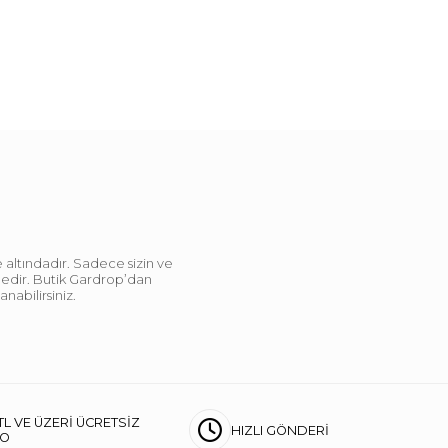
 altındadır. Sadece sizin ve
ndedir. Butik Gardrop’dan
abilirsiniz.
TL VE ÜZERİ ÜCRETSİZ
HIZLI GÖNDERİ
GO