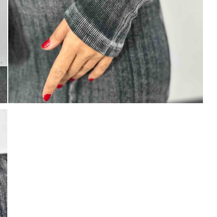
Mayıs Sürprizi!
Çarkı çevir ve fırsatı yakala !
100 TL
% 10
% 5
200 TL
 TL
Tanıtım, pazarlama, reklam ve benze
tarafıma ticari elektronik ileti gönde
veriyorum.
Elektronik Ticari İleti A
% 15
0 TL
'ni okudum onay veriyorum.
Paylaştığım bilgilerin
KVKK kapsamın
% 20
250 TL
korunmasını, sms ve WhatsApp üz
KARGO
bilgilendirmeleri almayı
kabul ediy
Çevir Kazan