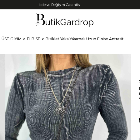
Tüm Kredi Kartlarına +12 Taksit İmkanı!
ÜST GİYİM
ELBİSE
Bisiklet Yaka Yıkamalı Uzun Elbise Antrasit