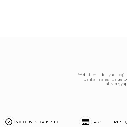
Web sitemizden yapacağınız 
bankanız arasında gerçek
alışveriş y
%100 GÜVENLİ ALIŞVERİŞ
FARKLI ÖDEME SE