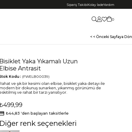
Sipariş Takibi
Kolay İade
Yardım
0
< < Önceki Sayfaya Dön
Bisiklet Yaka Yıkamalı Uzun
Elbise Antrasit
Stok Kodu
(FWELB00039)
Rahat ve şık bir kesimi olan elbise, bisiklet yaka detayı ile
modern bir dokunuş sunarken, yıkanmış görünümü de
eskitilmiş ve rahat bir tarzı yansıtıyor.
₺499,99
₺44,83
'den başlayan taksitlerle
Diğer renk seçenekleri