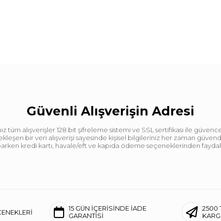
Güvenli Alışverişin Adresi
tüm alışverişler 128 bit şifreleme sistemi ve SSL sertifikası ile güvence
leşen bir veri alışverişi sayesinde kişisel bilgileriniz her zaman güve
aparken kredi kartı, havale/eft ve kapıda ödeme seçeneklerinden faydalan
15 GÜN İÇERİSİNDE İADE
2500 
ÇENEKLERİ
GARANTİSİ
KAR