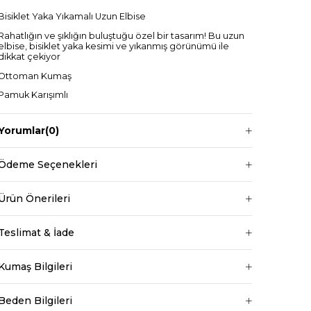
Bisiklet Yaka Yıkamalı Uzun Elbise
Rahatlığın ve şıklığın buluştuğu özel bir tasarım! Bu uzun
elbise, bisiklet yaka kesimi ve yıkanmış görünümü ile
dikkat çekiyor
Ottoman Kumaş
Pamuk Karışımlı
LÜKS KALİTE
Yorumlar
(0)
S M L Bedenli
Bisiklet Yaka
Ödeme Seçenekleri
Uzun Boylu
Ürün Önerileri
Teslimat & İade
+
Manken ölçüleri ise;
Kumaş Bilgileri
Mankenimiz S beden giymiştir
Göğüs 83 cm
Beden Bilgileri
Bel 66 cm