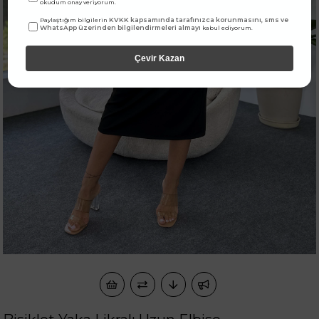
okudum onay veriyorum.
KVKK kapsamında tarafınızca korunmasını, sms ve
Paylaştığım bilgilerin
WhatsApp üzerinden bilgilendirmeleri almayı
kabul ediyorum.
Çevir Kazan