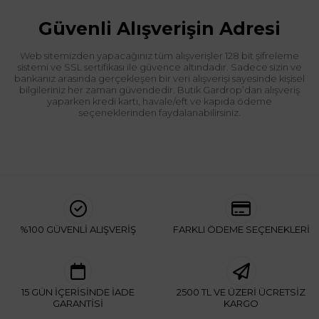
Güvenli Alışverişin Adresi
Web sitemizden yapacağınız tüm alışverişler 128 bit şifreleme
sistemi ve SSL sertifikası ile güvence altındadır. Sadece sizin ve
bankanız arasında gerçekleşen bir veri alışverişi sayesinde kişisel
bilgileriniz her zaman güvendedir. Butik Gardrop’dan alışveriş
yaparken kredi kartı, havale/eft ve kapıda ödeme
seçeneklerinden faydalanabilirsiniz.
%100 GÜVENLİ ALIŞVERİŞ
FARKLI ÖDEME SEÇENEKLERİ
15 GÜN İÇERİSİNDE İADE
2500 TL VE ÜZERİ ÜCRETSİZ
GARANTİSİ
KARGO