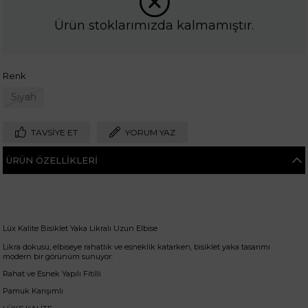
Ürün stoklarımızda kalmamıştır.
Renk
Siyah
TAVSIYE ET
YORUM YAZ
ÜRÜN ÖZELLIKLERI
Lüx Kalite Bisiklet Yaka Likralı Uzun Elbise
Likra dokusu, elbiseye rahatlık ve esneklik katarken, bisiklet yaka tasarımı
modern bir görünüm sunuyor.
Rahat ve Esnek Yapılı Fitilli
Pamuk Karışımlı