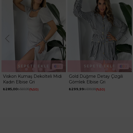
SEPETE EKLE
SEPETE EKLE
5
2
Viskon Kumaş Dekolteli Midi
Gold Düğme Detay Çizgili
Kadın Elbise Gri
Gömlek Elbise Gri
₺285,00
₺569,99
₺299,99
₺599,99
%50
%50