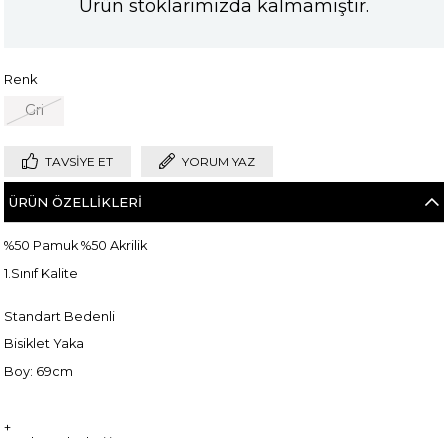
Ürün stoklarımızda kalmamıştır.
Renk
Gri
TAVSIYE ET
YORUM YAZ
ÜRÜN ÖZELLIKLERI
%50 Pamuk %50 Akrilik
1.Sınıf Kalite
Standart Bedenli
Bisiklet Yaka
Boy: 69cm
+
Manken ölçüleri ise;