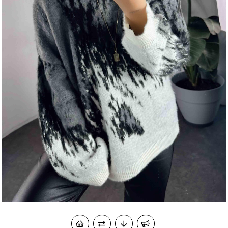
okudum onay veriyorum.
KVKK kapsamında tarafınızca korunmasını, sms ve
Paylaştığım bilgilerin
WhatsApp üzerinden bilgilendirmeleri almayı
kabul ediyorum.
Çevir Kazan