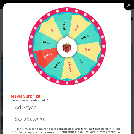
❮
Tüm Kredi Kartlarına +12 Taksit İmkanı!
❯
0
100 TL
% 5
% 10
Anasayfa
ÜST GİYİM
KAZAK
Bisiklet Yaka File Detay Kazak Beyaz
50 TL
200 TL
500 TL
% 15
250 TL
% 20
KARGO
Mayıs Sürprizi!
Çarkı çevir ve fırsatı yakala !
Tanıtım, pazarlama, reklam ve benzeri amaçlarla tarafıma ticari elektronik ileti
Elektronik Ticari İleti Aydınlatma Metni
gönderilmesine izin veriyorum.
'ni