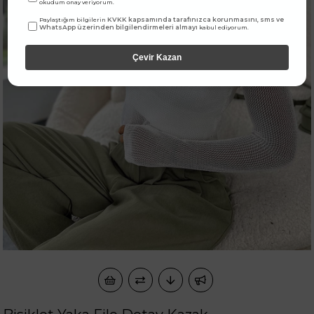
okudum onay veriyorum.
KVKK kapsamında tarafınızca korunmasını, sms ve
Paylaştığım bilgilerin
WhatsApp üzerinden bilgilendirmeleri almayı
kabul ediyorum.
Çevir Kazan