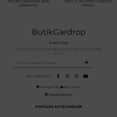
15 GÜN İÇERİSİNDE İADE
2500 TL VE ÜZERİ ÜCRETSİZ
GARANTİSİ
KARGO
ButikGardrop
E-BÜLTEN
E-POSTA GÜNCELLEMELERİNİ ALMAK İÇİN ABONE
OLUN.
BİZİ TAKİP ET →
Google Play
App Store
Mağazada Bul
POPÜLER KATEGORİLER