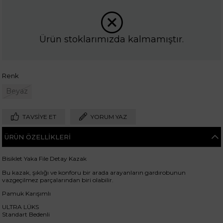
Ürün stoklarımızda kalmamıştır.
Renk
Beyaz
TAVSIYE ET
YORUM YAZ
ÜRÜN ÖZELLIKLERI
Bisiklet Yaka File Detay Kazak
Bu kazak, şıklığı ve konforu bir arada arayanların gardırobunun
vazgeçilmez parçalarından biri olabilir.
Pamuk Karışımlı
ULTRA LÜKS
Standart Bedenli