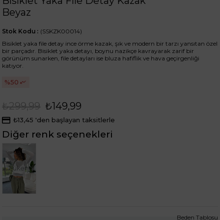
Bisiklet Yaka File Detay Kazak
Beyaz
Stok Kodu
(SSKZK00014)
Bisiklet yaka file detay ince örme kazak, şık ve modern bir tarzı yansıtan özel
bir parçadır. Bisiklet yaka detayı, boynu nazikçe kavrayarak zarif bir
görünüm sunarken, file detayları ise bluza hafiflik ve hava geçirgenliği
katıyor.
50
₺299,99
₺149,99
₺13,45
'den başlayan taksitlerle
Diğer renk seçenekleri
Tükendi
Beden Tablosu