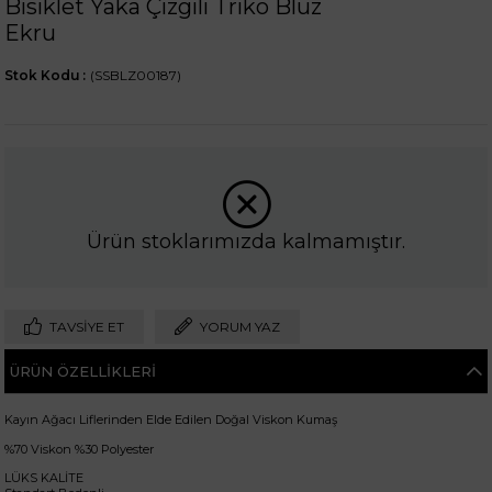
Bisiklet Yaka Çizgili Triko Bluz
Ekru
Stok Kodu
(SSBLZ00187)
Ürün stoklarımızda kalmamıştır.
TAVSIYE ET
YORUM YAZ
ÜRÜN ÖZELLIKLERI
Kayın Ağacı Liflerinden Elde Edilen Doğal Viskon Kumaş
%70 Viskon %30 Polyester
LÜKS KALİTE