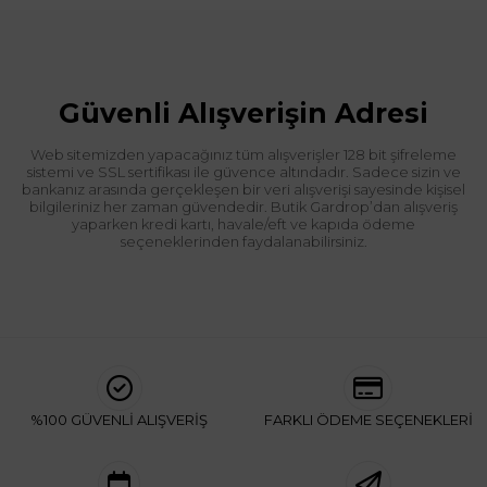
Güvenli Alışverişin Adresi
Web sitemizden yapacağınız tüm alışverişler 128 bit şifreleme
sistemi ve SSL sertifikası ile güvence altındadır. Sadece sizin ve
bankanız arasında gerçekleşen bir veri alışverişi sayesinde kişisel
bilgileriniz her zaman güvendedir. Butik Gardrop’dan alışveriş
yaparken kredi kartı, havale/eft ve kapıda ödeme
seçeneklerinden faydalanabilirsiniz.
%100 GÜVENLİ ALIŞVERİŞ
FARKLI ÖDEME SEÇENEKLERİ