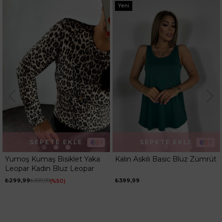
Yeni
SEPETE EKLE
SEPETE EKLE
1
7
Yumoş Kumaş Bisiklet Yaka
Kalın Askılı Basic Bluz Zümrüt
Leopar Kadın Bluz Leopar
₺299,99
₺599,99
₺399,99
%50