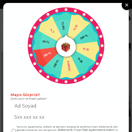
❮
Tüm Kredi Kartlarına +12 Taksit İmkanı!
❯
0
100 TL
% 5
% 10
Anasayfa
ÜST GİYİM
BLUZ
Bisiklet Yaka Çizgili Triko Bluz Ekru
50 TL
200 TL
500 TL
% 15
250 TL
% 20
KARGO
Mayıs Sürprizi!
Çarkı çevir ve fırsatı yakala !
Tanıtım, pazarlama, reklam ve benzeri amaçlarla tarafıma ticari elektronik ileti
Elektronik Ticari İleti Aydınlatma Metni
gönderilmesine izin veriyorum.
'ni