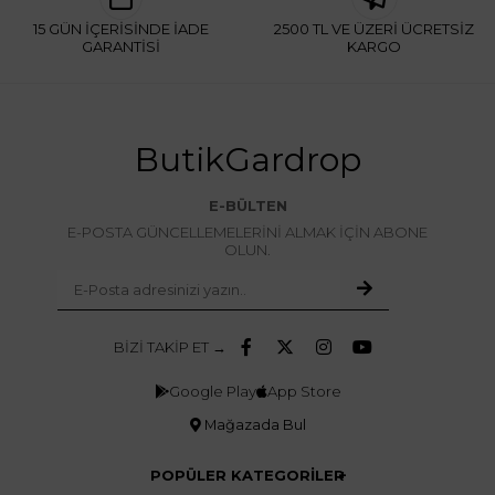
15 GÜN İÇERİSİNDE İADE
2500 TL VE ÜZERİ ÜCRETSİZ
GARANTİSİ
KARGO
ButikGardrop
E-BÜLTEN
E-POSTA GÜNCELLEMELERİNİ ALMAK İÇİN ABONE
OLUN.
BİZİ TAKİP ET →
Google Play
App Store
Mağazada Bul
POPÜLER KATEGORİLER