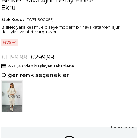
Bisiklet Yaka Ajur Detay Elbise
Ekru
Stok Kodu
(FWELB00056)
Bisiklet yaka kesimi, elbiseye modern bir hava katarken, ajur
detayları zarafeti vurguluyor.
75
₺1.199,98
₺299,99
₺26,90
'den başlayan taksitlerle
Diğer renk seçenekleri
Tükendi
Beden Tablosu