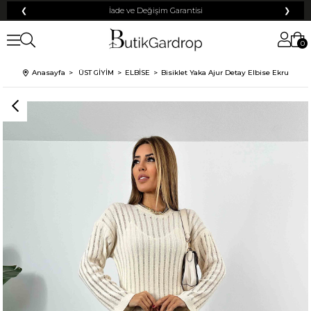
❮
Tüm Kredi Kartlarına +12 Taksit İmkanı!
❯
0
Anasayfa
ÜST GİYİM
ELBİSE
Bisiklet Yaka Ajur Detay Elbise Ekru