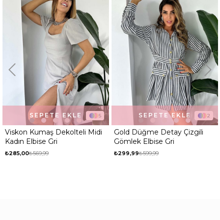
Kumaş Tipi
Belirtilmemiş
Kalıp
Regular
Desen
Düz
Ortam
Günlük
KLE
SEPETE EKLE
SEPETE EK
5
2
teli Midi
Gold Düğme Detay Çizgili
Viskon Kumaş Dekol
Gömlek Elbise Gri
Kadın Elbise Kahve
₺299,99
₺599,99
₺285,00
₺569,99