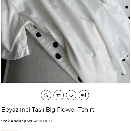
okudum onay veriyorum.
KVKK kapsamında tarafınızca korunmasını, sms ve
Paylaştığım bilgilerin
WhatsApp üzerinden bilgilendirmeleri almayı
kabul ediyorum.
Çevir Kazan
Beyaz İnci Taşlı Big Flower Tshirt
Stok Kodu
(FWHRK00903)