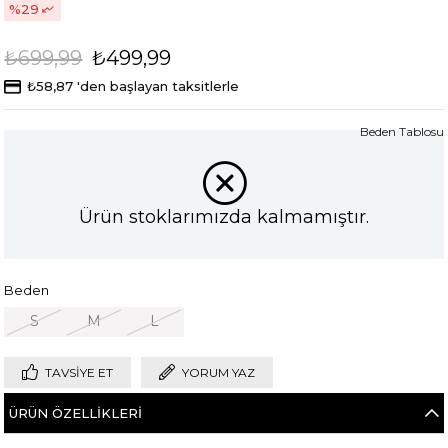
29
₺699,99
₺499,99
₺58,87
'den başlayan taksitlerle
Beden Tablosu
Ürün stoklarımızda kalmamıştır.
Beden
S
M
L
TAVSIYE ET
YORUM YAZ
ÜRÜN ÖZELLIKLERI