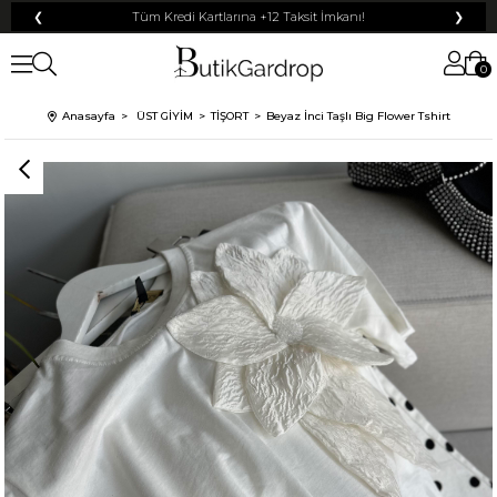
❮
Tüm Kredi Kartlarına +12 Taksit İmkanı!
❯
0
100 TL
% 5
% 10
Anasayfa
ÜST GİYİM
TİŞORT
Beyaz İnci Taşlı Big Flower Tshirt
50 TL
200 TL
500 TL
% 15
250 TL
% 20
KARGO
Mayıs Sürprizi!
Çarkı çevir ve fırsatı yakala !
Tanıtım, pazarlama, reklam ve benzeri amaçlarla tarafıma ticari elektronik ileti
Elektronik Ticari İleti Aydınlatma Metni
gönderilmesine izin veriyorum.
'ni