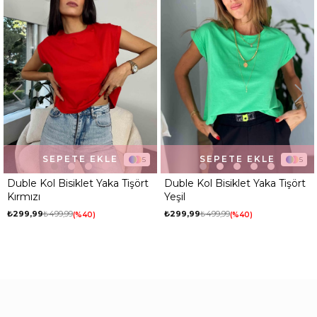
E
SEPETE EKLE
SEPETE EKLE
5
5
a Tişört
Duble Kol Bisiklet Yaka Tişört
Ön Arka V Yaka Basic T
Yeşil
Kırmızı
₺299,99
₺499,99
₺499,99
%40