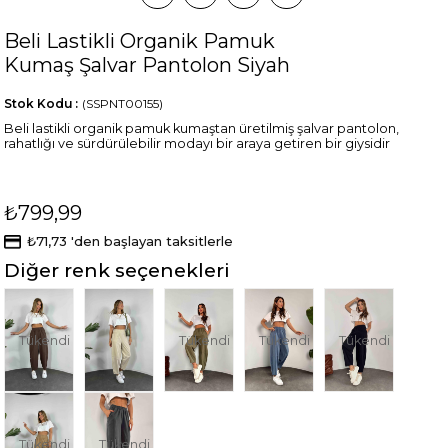
Beli Lastikli Organik Pamuk
Kumaş Şalvar Pantolon Siyah
Stok Kodu
(SSPNT00155)
Beli lastikli organik pamuk kumaştan üretilmiş şalvar pantolon,
rahatlığı ve sürdürülebilir modayı bir araya getiren bir giysidir
₺799,99
₺71,73
'den başlayan taksitlerle
Diğer renk seçenekleri
Tükendi
Tükendi
Tükendi
Tükendi
Tükendi
Tükendi