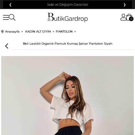
❮
İade ve Değişim Garantisi
❯
0
Anasayfa
KADIN ALT GİYİM
PANTOLON
Beli Lastikli Organik Pamuk Kumaş Şalvar Pantolon Siyah