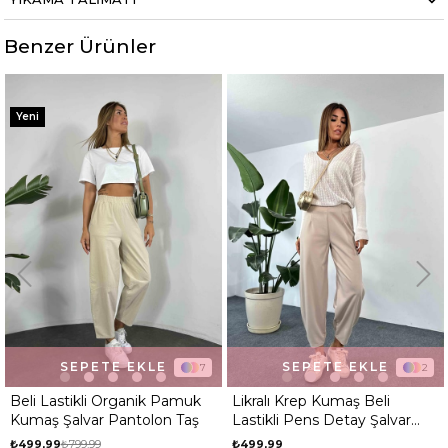
Bel
Yüksek Bel
Boy
Standart
Benzer Ürünler
Kumaş Tipi
Belirtilmemiş
%38
Kalıp
Regular
Yeni
Desen
Dokulu
Ortam
Günlük
SEPETE EKLE
SEPETE EKLE
7
2
Beli Lastikli Organik Pamuk
Likralı Krep Kumaş Beli
Kumaş Şalvar Pantolon Taş
Lastikli Pens Detay Şalvar
Pantolon Taş
₺499,99
₺799,99
₺499,99