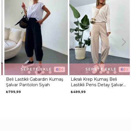
SEPETE EKLE
SEPETE EKLE
6
2
Beli Lastikli Gabardin Kumaş
Likralı Krep Kumaş Beli
Şalvar Pantolon Siyah
Lastikli Pens Detay Şalvar
Pantolon Taş
₺799,99
₺499,99