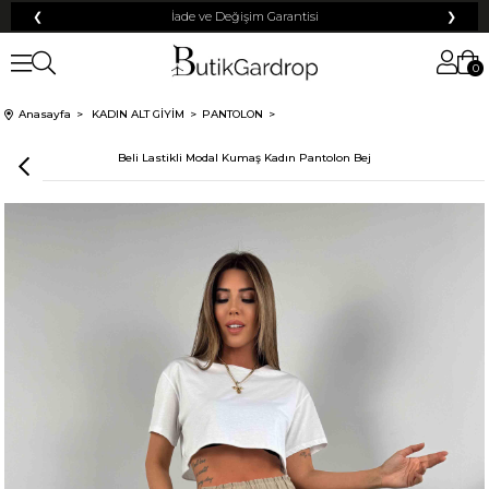
❮
Tüm Kredi Kartlarına +12 Taksit İmkanı!
❯
0
Anasayfa
KADIN ALT GİYİM
PANTOLON
Beli Lastikli Modal Kumaş Kadın Pantolon Bej