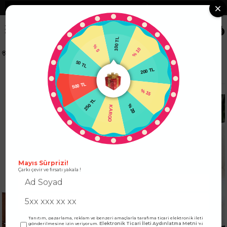
❮
Tüm Kredi Kartlarına +12 Taksit İmkanı!
❯
0
100 TL
% 5
% 10
Anasayfa
KADIN ALT GİYİM
PANTOLON
50 TL
200 TL
Beli Lastikli Gabardin Kumaş Şalvar Pantolon Mint
500 TL
% 15
250 TL
% 20
KARGO
Mayıs Sürprizi!
Çarkı çevir ve fırsatı yakala !
Tanıtım, pazarlama, reklam ve benzeri amaçlarla tarafıma ticari elektronik ileti
Elektronik Ticari İleti Aydınlatma Metni
gönderilmesine izin veriyorum.
'ni