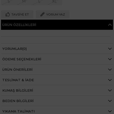
S
M
L
XL
TAVSIYE ET
YORUM YAZ
ÜRÜN ÖZELLIKLERI
YORUMLAR
(0)
ÖDEME SEÇENEKLERI
ÜRÜN ÖNERILERI
TESLIMAT & İADE
KUMAŞ BILGILERI
BEDEN BILGILERI
YIKAMA TALIMATI