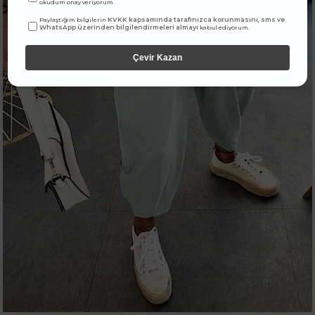
okudum onay veriyorum.
KVKK kapsamında tarafınızca korunmasını, sms ve
Paylaştığım bilgilerin
WhatsApp üzerinden bilgilendirmeleri almayı
kabul ediyorum.
Çevir Kazan