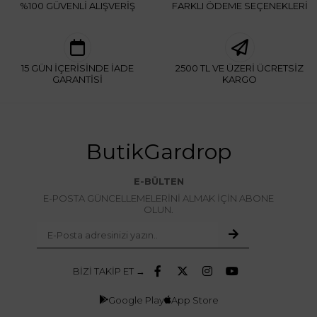
%100 GÜVENLİ ALIŞVERİŞ
FARKLI ÖDEME SEÇENEKLERİ
15 GÜN İÇERİSİNDE İADE
2500 TL VE ÜZERİ ÜCRETSİZ
GARANTİSİ
KARGO
ButikGardrop
E-BÜLTEN
E-POSTA GÜNCELLEMELERİNİ ALMAK İÇİN ABONE
OLUN.
BİZİ TAKİP ET →
Google Play
App Store