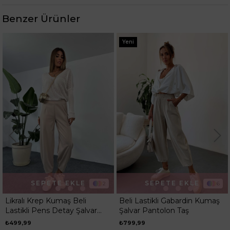
Benzer Ürünler
Yeni
SEPETE EKLE
SEPETE EKLE
2
6
Likralı Krep Kumaş Beli
Beli Lastikli Gabardin Kumaş
Lastikli Pens Detay Şalvar
Şalvar Pantolon Taş
Pantolon Taş
₺499,99
₺799,99