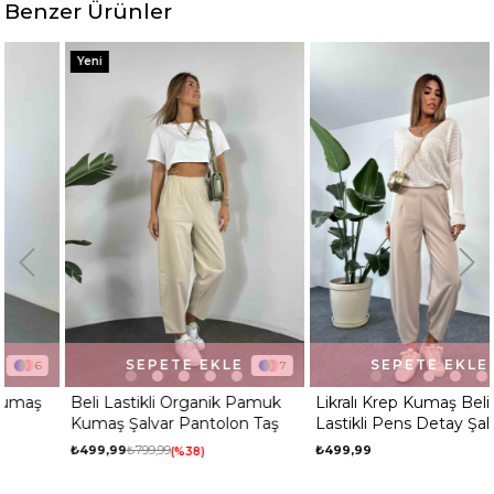
Benzer Ürünler
Yeni
SEPETE EKLE
SEPETE EKLE
7
2
Beli Lastikli Organik Pamuk
Likralı Krep Kumaş Beli
Kumaş Şalvar Pantolon Taş
Lastikli Pens Detay Şalvar
Pantolon Taş
₺499,99
₺799,99
₺499,99
%38