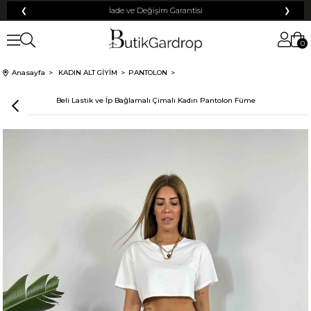
❮
Tüm Kredi Kartlarına +12 Taksit İmkanı!
❯
0
100 TL
% 10
% 5
Anasayfa
KADIN ALT GİYİM
PANTOLON
200 TL
50 TL
Beli Lastik ve İp Bağlamalı Çimalı Kadın Pantolon Füme
% 15
500 TL
% 20
250 TL
KARGO
Mayıs Sürprizi!
Çarkı çevir ve fırsatı yakala !
Tanıtım, pazarlama, reklam ve benzeri amaçlarla tarafıma ticari elektronik ileti
Elektronik Ticari İleti Aydınlatma Metni
gönderilmesine izin veriyorum.
'ni