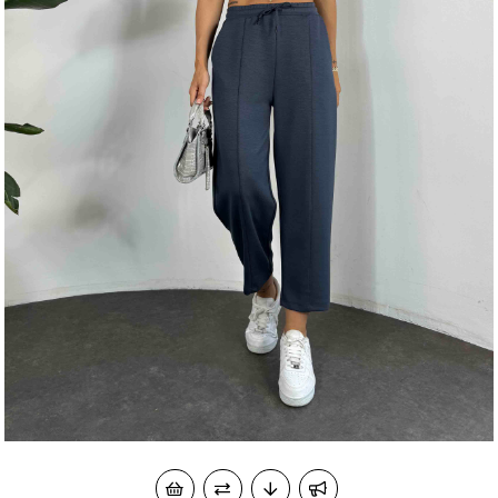
okudum onay veriyorum.
KVKK kapsamında tarafınızca korunmasını, sms ve
Paylaştığım bilgilerin
WhatsApp üzerinden bilgilendirmeleri almayı
kabul ediyorum.
Çevir Kazan